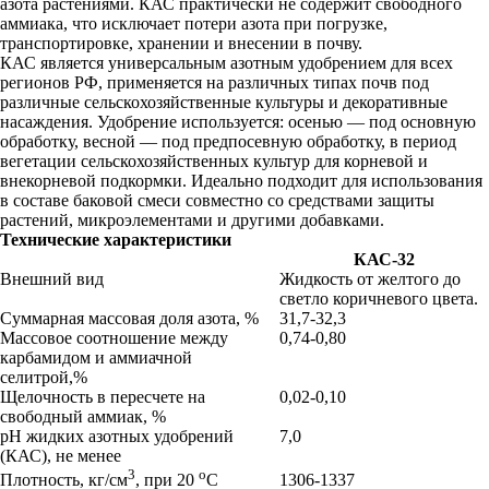
азота растениями. КАС практически не содержит свободного
аммиака, что исключает потери азота при погрузке,
транспортировке, хранении и внесении в почву.
КАС является универсальным азотным удобрением для всех
регионов РФ, применяется на различных типах почв под
различные сельскохозяйственные культуры и декоративные
насаждения. Удобрение используется: осенью — под основную
обработку, весной — под предпосевную обработку, в период
вегетации сельскохозяйственных культур для корневой и
внекорневой подкормки. Идеально подходит для использования
в составе баковой смеси совместно со средствами защиты
растений, микроэлементами и другими добавками.
Технические характеристики
КАС-32
Внешний вид
Жидкость от желтого до
светло коричневого цвета.
Суммарная массовая доля азота, %
31,7-32,3
Массовое соотношение между
0,74-0,80
карбамидом и аммиачной
селитрой,%
Щелочность в пересчете на
0,02-0,10
свободный аммиак, %
pH жидких азотных удобрений
7,0
(КАС), не менее
3
o
1306-1337
Плотность, кг/см
, при 20
C