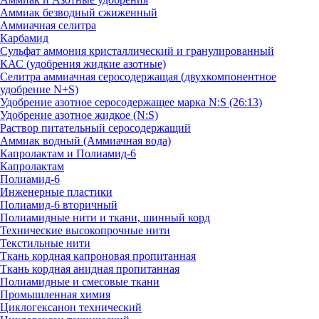
Аммиак безводный сжиженный
Аммиачная селитра
Карбамид
Сульфат аммония кристаллический и гранулированный
КАС (удобрения жидкие азотные)
Селитра аммиачная серосодержащая (двухкомпонентное
удобрение N+S)
Удобрение азотное серосодержащее марка N:S (26:13)
Удобрение азотное жидкое (N:S)
Раствор питательный серосодержащий
Аммиак водный (Аммиачная вода)
Капролактам и Полиамид-6
Капролактам
Полиамид-6
Инженерные пластики
Полиамид-6 вторичный
Полиамидные нити и ткани, шинный корд
Технические высокопрочные нити
Текстильные нити
Ткань кордная капроновая пропитанная
Ткань кордная анидная пропитанная
Полиамидные и смесовые ткани
Промышленная химия
Циклогексанон технический