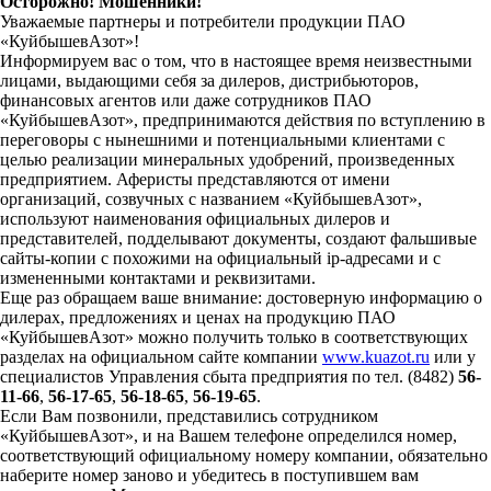
Осторожно! Мошенники!
Уважаемые партнеры и потребители продукции ПАО
«КуйбышевАзот»!
Информируем вас о том, что в настоящее время неизвестными
лицами, выдающими себя за дилеров, дистрибьюторов,
финансовых агентов или даже сотрудников ПАО
«КуйбышевАзот», предпринимаются действия по вступлению в
переговоры с нынешними и потенциальными клиентами с
целью реализации минеральных удобрений, произведенных
предприятием. Аферисты представляются от имени
организаций, созвучных с названием «КуйбышевАзот»,
используют наименования официальных дилеров и
представителей, подделывают документы, создают фальшивые
сайты-копии с похожими на официальный ip-адресами и с
измененными контактами и реквизитами.
Еще раз обращаем ваше внимание: достоверную информацию о
дилерах, предложениях и ценах на продукцию ПАО
«КуйбышевАзот» можно получить только в соответствующих
разделах на официальном сайте компании
www.kuazot.ru
или у
специалистов Управления сбыта предприятия по тел. (8482)
56-
11-66
,
56-17-65
,
56-18-65
,
56-19-65
.
Если Вам позвонили, представились сотрудником
«КуйбышевАзот», и на Вашем телефоне определился номер,
соответствующий официальному номеру компании, обязательно
наберите номер заново и убедитесь в поступившем вам