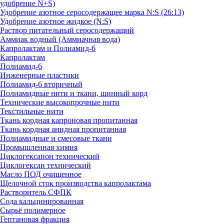
удобрение N+S)
Удобрение азотное серосодержащее марка N:S (26:13)
Удобрение азотное жидкое (N:S)
Раствор питательный серосодержащий
Аммиак водный (Аммиачная вода)
Капролактам и Полиамид-6
Капролактам
Полиамид-6
Инженерные пластики
Полиамид-6 вторичный
Полиамидные нити и ткани, шинный корд
Технические высокопрочные нити
Текстильные нити
Ткань кордная капроновая пропитанная
Ткань кордная анидная пропитанная
Полиамидные и смесовые ткани
Промышленная химия
Циклогексанон технический
Циклогексан технический
Масло ПОД очищенное
Щелочной сток производства капролактама
Растворитель СФПК
Сода кальцинированная
Сырьё полимерное
Гептановая фракция