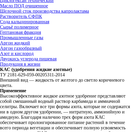
Циклогексан технический
Масло ПОД очищенное
Щелочной сток производства капролактама
Растворитель СФПК
Сода кальцинированная
Сырьё полимерное
Гептановая фракция
Промышленные газы
Аргон жидкий
Аргон газообразный
Азот и кислород
Двуокись углерода пищевая
Продукция в жизни
КАС (удобрения жидкие азотные)
ТУ 2181-629-059-00205311-2014
Внешний вид — жидкость от желтого до светло коричневого
цвета.
Применение
Высокоэффективное жидкое азотное удобрение представляют
собой смешанный водный раствор карбамида и аммиачной
селитры. Включает все три формы азота, которые не содержатся
ни в одном другом удобрении, — нитратную, аммонийную и
амидную. Благодаря наличию трех форм азота КАС
обеспечивает пролонгированное питание растений в течение
всего периода вегетации и обеспечивает полную усвояемость