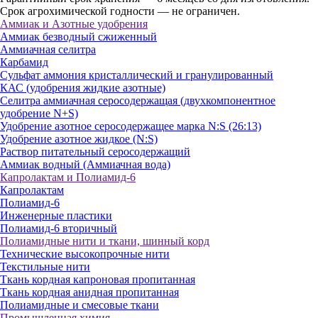
Срок агрохимической годности — не ограничен.
Аммиак и Азотные удобрения
Аммиак безводный сжиженный
Аммиачная селитра
Карбамид
Сульфат аммония кристаллический и гранулированный
КАС (удобрения жидкие азотные)
Селитра аммиачная серосодержащая (двухкомпонентное
удобрение N+S)
Удобрение азотное серосодержащее марка N:S (26:13)
Удобрение азотное жидкое (N:S)
Раствор питательный серосодержащий
Аммиак водный (Аммиачная вода)
Капролактам и Полиамид-6
Капролактам
Полиамид-6
Инженерные пластики
Полиамид-6 вторичный
Полиамидные нити и ткани, шинный корд
Технические высокопрочные нити
Текстильные нити
Ткань кордная капроновая пропитанная
Ткань кордная анидная пропитанная
Полиамидные и смесовые ткани
Промышленная химия