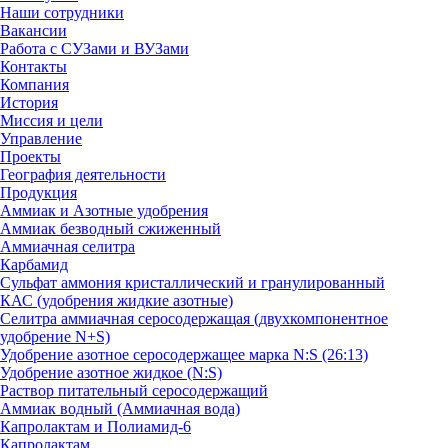
Наши сотрудники
Вакансии
Работа с СУЗами и ВУЗами
Контакты
Компания
История
Миссия и цели
Управление
Проекты
География деятельности
Продукция
Аммиак и Азотные удобрения
Аммиак безводный сжиженный
Аммиачная селитра
Карбамид
Сульфат аммония кристаллический и гранулированный
КАС (удобрения жидкие азотные)
Селитра аммиачная серосодержащая (двухкомпонентное
удобрение N+S)
Удобрение азотное серосодержащее марка N:S (26:13)
Удобрение азотное жидкое (N:S)
Раствор питательный серосодержащий
Аммиак водный (Аммиачная вода)
Капролактам и Полиамид-6
Капролактам