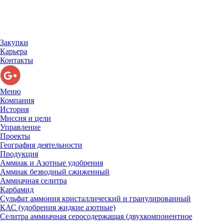
Закупки
Карьера
Контакты
Меню
Компания
История
Миссия и цели
Управление
Проекты
География деятельности
Продукция
Аммиак и Азотные удобрения
Аммиак безводный сжиженный
Аммиачная селитра
Карбамид
Сульфат аммония кристаллический и гранулированный
КАС (удобрения жидкие азотные)
Селитра аммиачная серосодержащая (двухкомпонентное