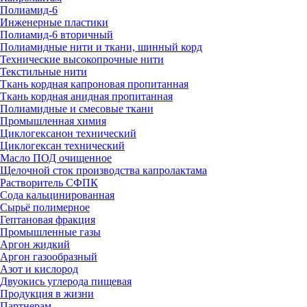
Полиамид-6
Инженерные пластики
Полиамид-6 вторичный
Полиамидные нити и ткани, шинный корд
Технические высокопрочные нити
Текстильные нити
Ткань кордная капроновая пропитанная
Ткань кордная анидная пропитанная
Полиамидные и смесовые ткани
Промышленная химия
Циклогексанон технический
Циклогексан технический
Масло ПОД очищенное
Щелочной сток производства капролактама
Растворитель СФПК
Сода кальцинированная
Сырьё полимерное
Гептановая фракция
Промышленные газы
Аргон жидкий
Аргон газообразный
Азот и кислород
Двуокись углерода пищевая
Продукция в жизни
Партнерам