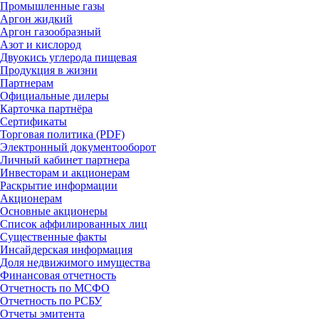
Промышленные газы
Аргон жидкий
Аргон газообразный
Азот и кислород
Двуокись углерода пищевая
Продукция в жизни
Партнерам
Официальные дилеры
Карточка партнёра
Сертификаты
Торговая политика (PDF)
Электронный документооборот
Личный кабинет партнера
Инвесторам и акционерам
Раскрытие информации
Акционерам
Основные акционеры
Список аффилированных лиц
Существенные факты
Инсайдерская информация
Доля недвижимого имущества
Финансовая отчетность
Отчетность по МСФО
Отчетность по РСБУ
Отчеты эмитента