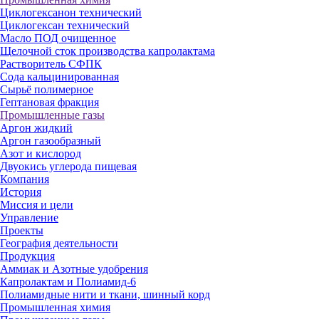
Циклогексанон технический
Циклогексан технический
Масло ПОД очищенное
Щелочной сток производства капролактама
Растворитель СФПК
Сода кальцинированная
Сырьё полимерное
Гептановая фракция
Промышленные газы
Аргон жидкий
Аргон газообразный
Азот и кислород
Двуокись углерода пищевая
Компания
История
Миссия и цели
Управление
Проекты
География деятельности
Продукция
Аммиак и Азотные удобрения
Капролактам и Полиамид-6
Полиамидные нити и ткани, шинный корд
Промышленная химия