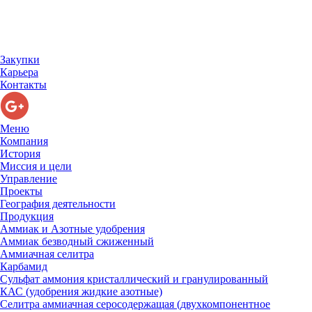
Закупки
Карьера
Контакты
Меню
Компания
История
Миссия и цели
Управление
Проекты
География деятельности
Продукция
Аммиак и Азотные удобрения
Аммиак безводный сжиженный
Аммиачная селитра
Карбамид
Сульфат аммония кристаллический и гранулированный
КАС (удобрения жидкие азотные)
Селитра аммиачная серосодержащая (двухкомпонентное