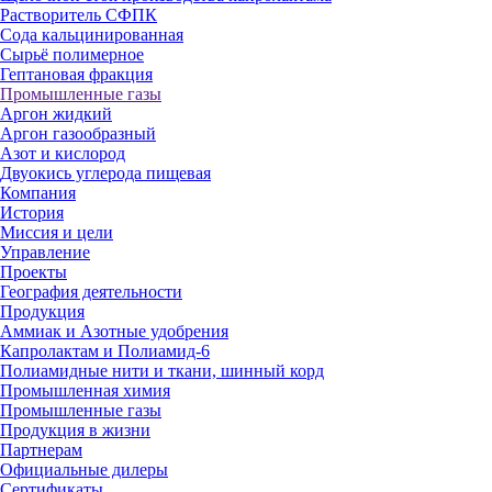
Растворитель СФПК
Сода кальцинированная
Сырьё полимерное
Гептановая фракция
Промышленные газы
Аргон жидкий
Аргон газообразный
Азот и кислород
Двуокись углерода пищевая
Компания
История
Миссия и цели
Управление
Проекты
География деятельности
Продукция
Аммиак и Азотные удобрения
Капролактам и Полиамид-6
Полиамидные нити и ткани, шинный корд
Промышленная химия
Промышленные газы
Продукция в жизни
Партнерам
Официальные дилеры
Сертификаты