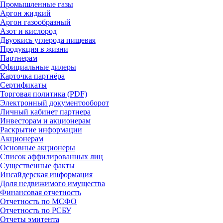
Промышленные газы
Аргон жидкий
Аргон газообразный
Азот и кислород
Двуокись углерода пищевая
Продукция в жизни
Партнерам
Официальные дилеры
Карточка партнёра
Сертификаты
Торговая политика (PDF)
Электронный документооборот
Личный кабинет партнера
Инвесторам и акционерам
Раскрытие информации
Акционерам
Основные акционеры
Список аффилированных лиц
Существенные факты
Инсайдерская информация
Доля недвижимого имущества
Финансовая отчетность
Отчетность по МСФО
Отчетность по РСБУ
Отчеты эмитента