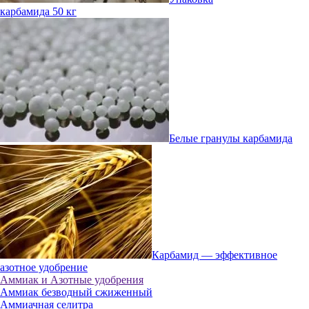
карбамида 50 кг
Белые гранулы карбамида
Карбамид — эффективное
азотное удобрение
Аммиак и Азотные удобрения
Аммиак безводный сжиженный
Аммиачная селитра