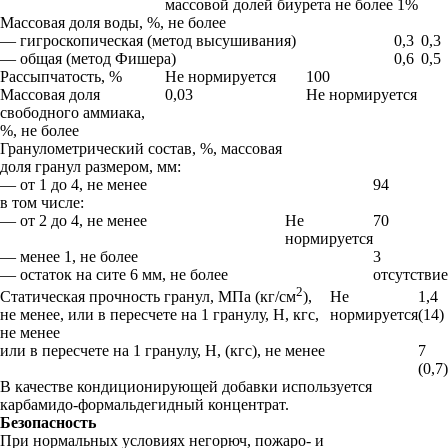
массовой долей биурета не более 1%
Массовая доля воды, %, не более
— гигроскопическая (метод высушивания)
0,3
0,3
— общая (метод Фишера)
0,6
0,5
Рассыпчатость, %
Не нормируется
100
Массовая доля
0,03
Не нормируется
свободного аммиака,
%, не более
Гранулометрический состав, %, массовая
доля гранул размером, мм:
— от 1 до 4, не менее
94
в том числе:
— от 2 до 4, не менее
Не
70
нормируется
— менее 1, не более
3
— остаток на сите 6 мм, не более
отсутствие
2
Не
1,4
Статическая прочность гранул, МПа (кг/см
),
нормируется
(14)
не менее, или в пересчете на 1 гранулу, H, кгс,
не менее
или в пересчете на 1 гранулу, Н, (кгс), не менее
7
(0,7)
В качестве кондиционирующей добавки используется
карбамидо-формальдегидный концентрат.
Безопасность
При нормальных условиях негорюч, пожаро- и