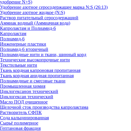
удобрение N+S)
Удобрение азотное серосодержащее марка N:S (26:13)
Удобрение азотное жидкое (N:S)
Раствор питательный серосодержащий
Аммиак водный (Аммиачная вода)
Капролактам и Полиамид-6
Капролактам
Полиамид-6
Инженерные пластики
Полиамид-6 вторичный
Полиамидные нити и ткани, шинный корд
Технические высокопрочные нити
Текстильные нити
Ткань кордная капроновая пропитанная
Ткань кордная анидная пропитанная
Полиамидные и смесовые ткани
Промышленная химия
Циклогексанон технический
Циклогексан технический
Масло ПОД очищенное
Щелочной сток производства капролактама
Растворитель СФПК
Сода кальцинированная
Сырьё полимерное
Гептановая фракция