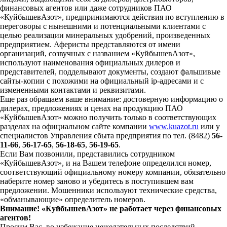
финансовых агентов или даже сотрудников ПАО
«КуйбышевАзот», предпринимаются действия по вступлению в
переговоры с нынешними и потенциальными клиентами с
целью реализации минеральных удобрений, произведенных
предприятием. Аферисты представляются от имени
организаций, созвучных с названием «КуйбышевАзот»,
используют наименования официальных дилеров и
представителей, подделывают документы, создают фальшивые
сайты-копии с похожими на официальный ip-адресами и с
измененными контактами и реквизитами.
Еще раз обращаем ваше внимание: достоверную информацию о
дилерах, предложениях и ценах на продукцию ПАО
«КуйбышевАзот» можно получить только в соответствующих
разделах на официальном сайте компании
www.kuazot.ru
или у
специалистов Управления сбыта предприятия по тел. (8482)
56-
11-66
,
56-17-65
,
56-18-65
,
56-19-65
.
Если Вам позвонили, представились сотрудником
«КуйбышевАзот», и на Вашем телефоне определился номер,
соответствующий официальному номеру компании, обязательно
наберите номер заново и убедитесь в поступившем вам
предложении. Мошенники используют технические средства,
«обманывающие» определитель номеров.
Внимание! «КуйбышевАзот» не работает через финансовых
агентов!
Просим Вас, во избежание нежелательных последствий,