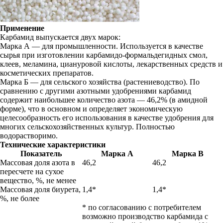
Применение
Карбамид выпускается двух марок:
Марка А — для промышленности. Используется в качестве
сырья при изготовлении карбамидо-формальдегидных смол,
клеев, меламина, циануровой кислоты, лекарственных средств и
косметических препаратов.
Марка Б — для сельского хозяйства (растениеводство). По
сравнению с другими азотными удобрениями карбамид
содержит наибольшее количество азота — 46,2% (в амидной
форме), что в основном и определяет экономическую
целесообразность его использования в качестве удобрения для
многих сельскохозяйственных культур. Полностью
водорастворимо.
Технические характеристики
Показатель
Марка А
Марка В
Массовая доля азота в
46,2
46,2
пересчете на сухое
вещество, %, не менее
Массовая доля биурета,
1,4*
1,4*
%, не более
* по согласованию с потребителем
возможно производство карбамида с