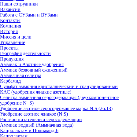
Наши сотрудники
Вакансии
Работа с СУЗами и ВУЗами
Контакты
Компания
История
Миссия и цели
Управление
Проекты
География деятельности
Продукция
Аммиак и Азотные удобрения
Аммиак безводный сжиженный
Аммиачная селитра
Карбамид
Сульфат аммония кристаллический и гранулированный
КАС (удобрения жидкие азотные)
Селитра аммиачная серосодержащая (двухкомпонентное
удобрение N+S)
Удобрение азотное серосодержащее марка N:S (26:13)
Удобрение азотное жидкое (N:S)
Раствор питательный серосодержащий
Аммиак водный (Аммиачная вода)
Капролактам и Полиамид-6
Капролактам