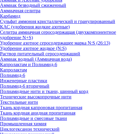
Аммиак безводный сжиженный
Аммиачная селитра
Карбамид
Сульфат аммония кристаллический и гранулированный
КАС (удобрения жидкие азотные)
Селитра аммиачная серосодержащая (двухкомпонентное
удобрение N+S)
Удобрение азотное серосодержащее марка N:S (26:13)
Удобрение азотное жидкое (N:S)
Раствор питательный серосодержащий
Аммиак водный (Аммиачная вода)
Капролактам и Полиамид-6
Капролактам
Полиамид-6
Инженерные пластики
Полиамид-6 вторичный
Полиамидные нити и ткани, шинный корд
Технические высокопрочные нити
Текстильные нити
Ткань кордная капроновая пропитанная
Ткань кордная анидная пропитанная
Полиамидные и смесовые ткани
Промышленная химия
Циклогексанон технический