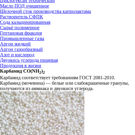
Циклогексан технический
Масло ПОД очищенное
Щелочной сток производства капролактама
Растворитель СФПК
Сода кальцинированная
Сырьё полимерное
Гептановая фракция
Промышленные газы
Аргон жидкий
Аргон газообразный
Азот и кислород
Двуокись углерода пищевая
Продукция в жизни
Карбамид
CO(NH
)
2
2
Карбамид соответствует требованиям ГОСТ 2081-2010.
Карбамид (мочевина) — белые или слабокрашенные гранулы,
получаются из аммиака и двуокиси углерода.