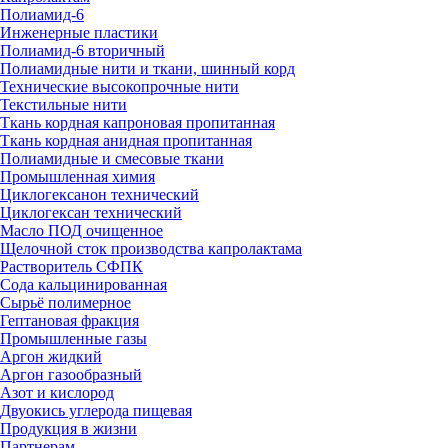
Полиамид-6
Инженерные пластики
Полиамид-6 вторичный
Полиамидные нити и ткани, шинный корд
Технические высокопрочные нити
Текстильные нити
Ткань кордная капроновая пропитанная
Ткань кордная анидная пропитанная
Полиамидные и смесовые ткани
Промышленная химия
Циклогексанон технический
Циклогексан технический
Масло ПОД очищенное
Щелочной сток производства капролактама
Растворитель СФПК
Сода кальцинированная
Сырьё полимерное
Гептановая фракция
Промышленные газы
Аргон жидкий
Аргон газообразный
Азот и кислород
Двуокись углерода пищевая
Продукция в жизни
Партнерам