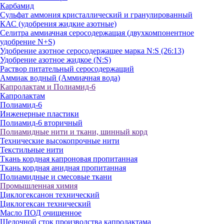
Карбамид
Сульфат аммония кристаллический и гранулированный
КАС (удобрения жидкие азотные)
Селитра аммиачная серосодержащая (двухкомпонентное
удобрение N+S)
Удобрение азотное серосодержащее марка N:S (26:13)
Удобрение азотное жидкое (N:S)
Раствор питательный серосодержащий
Аммиак водный (Аммиачная вода)
Капролактам и Полиамид-6
Капролактам
Полиамид-6
Инженерные пластики
Полиамид-6 вторичный
Полиамидные нити и ткани, шинный корд
Технические высокопрочные нити
Текстильные нити
Ткань кордная капроновая пропитанная
Ткань кордная анидная пропитанная
Полиамидные и смесовые ткани
Промышленная химия
Циклогексанон технический
Циклогексан технический
Масло ПОД очищенное
Щелочной сток производства капролактама