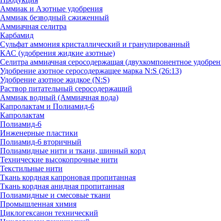
Аммиак и Азотные удобрения
Аммиак безводный сжиженный
Аммиачная селитра
Карбамид
Сульфат аммония кристаллический и гранулированный
КАС (удобрения жидкие азотные)
Селитра аммиачная серосодержащая (двухкомпонентное удобрен
Удобрение азотное серосодержащее марка N:S (26:13)
Удобрение азотное жидкое (N:S)
Раствор питательный серосодержащий
Аммиак водный (Аммиачная вода)
Капролактам и Полиамид-6
Капролактам
Полиамид-6
Инженерные пластики
Полиамид-6 вторичный
Полиамидные нити и ткани, шинный корд
Технические высокопрочные нити
Текстильные нити
Ткань кордная капроновая пропитанная
Ткань кордная анидная пропитанная
Полиамидные и смесовые ткани
Промышленная химия
Циклогексанон технический