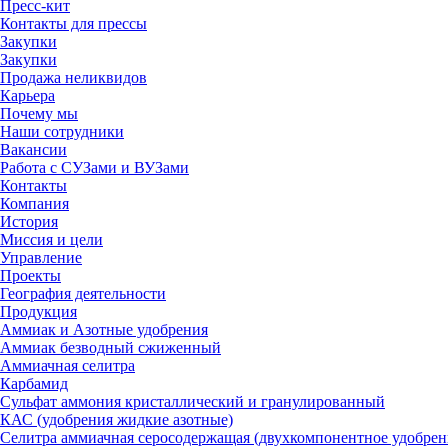
Пресс-кит
Контакты для прессы
Закупки
Закупки
Продажа неликвидов
Карьера
Почему мы
Наши сотрудники
Вакансии
Работа с СУЗами и ВУЗами
Контакты
Компания
История
Миссия и цели
Управление
Проекты
География деятельности
Продукция
Аммиак и Азотные удобрения
Аммиак безводный сжиженный
Аммиачная селитра
Карбамид
Сульфат аммония кристаллический и гранулированный
КАС (удобрения жидкие азотные)
Селитра аммиачная серосодержащая (двухкомпонентное удобрен