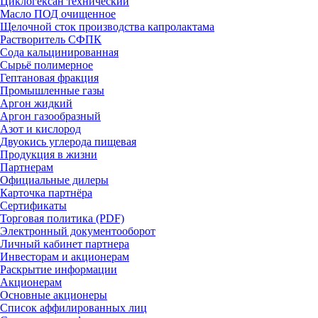
Циклогексан технический
Масло ПОД очищенное
Щелочной сток производства капролактама
Растворитель СФПК
Сода кальцинированная
Сырьё полимерное
Гептановая фракция
Промышленные газы
Аргон жидкий
Аргон газообразный
Азот и кислород
Двуокись углерода пищевая
Продукция в жизни
Партнерам
Официальные дилеры
Карточка партнёра
Сертификаты
Торговая политика (PDF)
Электронный документооборот
Личный кабинет партнера
Инвесторам и акционерам
Раскрытие информации
Акционерам
Основные акционеры
Список аффилированных лиц