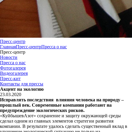
Пресс-центр
Главная
Пресс-центр
Пресса о нас
Пресс-центр
Новости
Пресса о нас
Фотогалерея
Видеогалерея
Пресс-кит
Контакты для прессы
Акцент на экологию
23.03.2020
Исправлять последствия влияния человека на природу –
прошлый век. Современные компании работают на
предупреждение экологических рисков.
«КуйбышевАзот» сохранение и защиту окружающей среды
сделал одним из главных элементов стратегии развития
компании. В результате удалось сделать существенный вклад в
улучшение экологической ситуацию не только на