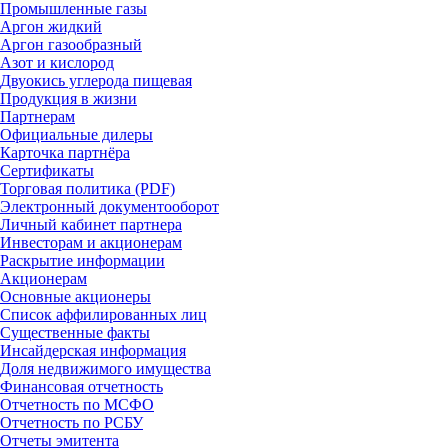
Промышленные газы
Аргон жидкий
Аргон газообразный
Азот и кислород
Двуокись углерода пищевая
Продукция в жизни
Партнерам
Официальные дилеры
Карточка партнёра
Сертификаты
Торговая политика (PDF)
Электронный документооборот
Личный кабинет партнера
Инвесторам и акционерам
Раскрытие информации
Акционерам
Основные акционеры
Список аффилированных лиц
Существенные факты
Инсайдерская информация
Доля недвижимого имущества
Финансовая отчетность
Отчетность по МСФО
Отчетность по РСБУ
Отчеты эмитента