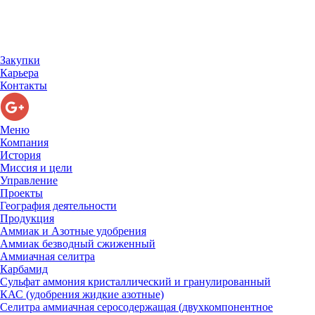
Закупки
Карьера
Контакты
Меню
Компания
История
Миссия и цели
Управление
Проекты
География деятельности
Продукция
Аммиак и Азотные удобрения
Аммиак безводный сжиженный
Аммиачная селитра
Карбамид
Сульфат аммония кристаллический и гранулированный
КАС (удобрения жидкие азотные)
Селитра аммиачная серосодержащая (двухкомпонентное