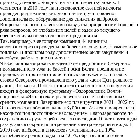
производственных мощностей и строительству новых. В
частности, в 2019 году на производстве азотной кислоты
проведен ряд технических мероприятий, установлено
дополнительное оборудование для снижения выбросов.
Вопросы экологии ставятся во главу угла при решении большого
ряда вопросов, от глобальных целей и задач до текущего
обеспечения жизнедеятельности предприятия.
Так, например, в автопарке компании 44 единицы
автотранспорта переведены на более экологичное, газомоторное
топливо. В прошлом году дополнительно были закуплены 4
автобуса, работающие на метане.
Чтобы минимизировать воздействие предприятий Северного
промышленного узла на бассейн реки Волга, предприятие
продолжает строительство очистных сооружения ливневых
стоков Северного промышленного узла и части Центрального
района Тольятти. Проект строительства очистных сооружений
входит в федеральную программу «Оздоровление Волги»
нацпроекта «Экология» и реализуется за счет собственных
средств компании. Завершить его планируется в 2021 - 2022 г.г.
Экологическая обстановка на «КуйбышевАзоте» и вокруг него
находится под постоянным наблюдением. Благодаря работе по
сохранению окружающей среды за последние 10 лет почти в два
раза удалось сократить потребление электроэнергии и воды. В
2019 году выбросы в атмосферу уменьшились на 10%,
потребление речной воды - на 4,6 %, образование отходов