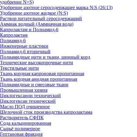
удобрение N+S)
Удобрение азотное серосодержащее марка N:S (26:13)
Удобрение азотное жидкое (N:S)
Раствор питательный серосодержащий
Аммиак водный (Аммиачная вода)
Капролактам и Полиамид-6
Капролактам
Полиамид-6
Инженерные пластики
Полиамид-6 вторичный
Полиамидные нити и ткани, шинный корд
Технические высокопрочные нити
Текстильные нити
Ткань кордная капроновая пропитанная
Ткань кордная анидная пропитанная
Полиамидные и смесовые ткани
Промышленная химия
Циклогексанон технический
Циклогексан технический
Масло ПОД очищенное
Щелочной сток производства капролактама
Растворитель СФПК
Сода кальцинированная
Сырьё полимерное
Гептановая фракция