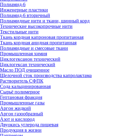
Полиамид-6
Инженерные пластики
Полиамид-6 вторичный
Полиамидные нити и ткани, шинный корд
Технические высокопрочные нити
Текстильные нити
Ткань кордная капроновая пропитанная
Ткань кордная анидная пропитанная
Полиамидные и смесовые ткани
Промышленная химия
Циклогексанон технический
Циклогексан технический
Масло ПОД очищенное
Щелочной сток производства капролактама
Растворитель СФПК
Сода кальцинированная
Сырьё полимерное
Гептановая фракция
Промышленные газы
Аргон жидкий
Аргон газообразный
Азот и кислород
Двуокись углерода пищевая
Продукция в жизни
Партнерам