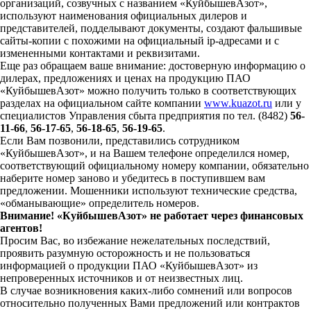
организаций, созвучных с названием «КуйбышевАзот»,
используют наименования официальных дилеров и
представителей, подделывают документы, создают фальшивые
сайты-копии с похожими на официальный ip-адресами и с
измененными контактами и реквизитами.
Еще раз обращаем ваше внимание: достоверную информацию о
дилерах, предложениях и ценах на продукцию ПАО
«КуйбышевАзот» можно получить только в соответствующих
разделах на официальном сайте компании
www.kuazot.ru
или у
специалистов Управления сбыта предприятия по тел. (8482)
56-
11-66
,
56-17-65
,
56-18-65
,
56-19-65
.
Если Вам позвонили, представились сотрудником
«КуйбышевАзот», и на Вашем телефоне определился номер,
соответствующий официальному номеру компании, обязательно
наберите номер заново и убедитесь в поступившем вам
предложении. Мошенники используют технические средства,
«обманывающие» определитель номеров.
Внимание! «КуйбышевАзот» не работает через финансовых
агентов!
Просим Вас, во избежание нежелательных последствий,
проявить разумную осторожность и не пользоваться
информацией о продукции ПАО «КуйбышевАзот» из
непроверенных источников и от неизвестных лиц.
В случае возникновения каких-либо сомнений или вопросов
относительно полученных Вами предложений или контрактов