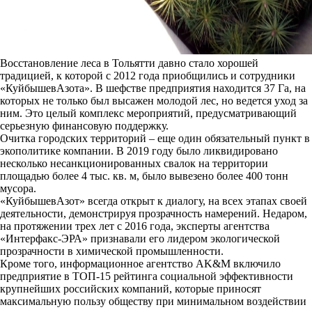
Восстановление леса в Тольятти давно стало хорошей
традицией, к которой с 2012 года приобщились и сотрудники
«КуйбышевАзота». В шефстве предприятия находится 37 Га, на
которых не только был высажен молодой лес, но ведется уход за
ним. Это целый комплекс мероприятий, предусматривающий
серьезную финансовую поддержку.
Очитка городских территорий – еще один обязательный пункт в
экополитике компании. В 2019 году было ликвидировано
несколько несанкционированных свалок на территории
площадью более 4 тыс. кв. м, было вывезено более 400 тонн
мусора.
«КуйбышевАзот» всегда открыт к диалогу, на всех этапах своей
деятельности, демонстрируя прозрачность намерений. Недаром,
на протяжении трех лет с 2016 года, эксперты агентства
«Интерфакс-ЭРА» признавали его лидером экологической
прозрачности в химической промышленности.
Кроме того, информационное агентство AK&M включило
предприятие в ТОП-15 рейтинга социальной эффективности
крупнейших российских компаний, которые приносят
максимальную пользу обществу при минимальном воздействии