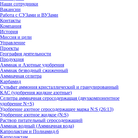
Наши сотрудники
Вакансии
Работа с СУЗами и ВУЗами
Контакты
Компания
История
Миссия и цели
Управление
Проекты
География деятельности
Продукция
Аммиак и Азотные удобрения
Аммиак безводный сжиженный
Аммиачная селитра
Карбамид
Сульфат аммония кристаллический и гранулированный
КАС (удобрения жидкие азотные)
Селитра аммиачная серосодержащая (двухкомпонентное
удобрение N+S)
Удобрение азотное серосодержащее марка N:S (26:13)
Удобрение азотное жидкое (N:S)
Раствор питательный серосодержащий
Аммиак водный (Аммиачная вода)
Капролактам и Полиамид-6
Капролактам