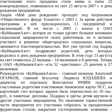
участниками этого праздника стали мамы и папы 22
новорожденных, появившихся на свет 23 августа 2007 г. в день
рождения предприятия.
Акция «Мой день рождения» проходит под патронажем
«Общественного фонда Тольятти» с 2003 г. За время действия
программы к ней присоединилось 13 предприятий и
организаций. В их число с 2005 г. вошло и ОАО
«КуйбышевАзот», которое не только уделяет большое внимание
социальной защищенности своих работников, но и активно
участвует в решении общегородских социальных вопросов,
занимается благотворительностью. Вот уже третий год подряд
«КуйбышевАзот» поздравляет родителей, дети которых
родились в день рождения предприятия. В этом году 23 августа
на свет появилось 22 малыша – 14 мальчиков и 8 девочек. Теперь
у ОАО «КуйбышевАзот» есть 52 «крестника»: 25 девочек и 27
мальчиков.
Руководители «КуйбышевАзота» - главный инженер Анатолий
ОГАРКОВ, главный бухгалтер Людмила КУДАШЕВА и
директор по персоналу Константин РАЧИН подарили
счастливым родителям пластиковые банковские карты NCC, на
карточный счет которых заранее было перечислено по 10 тыс.
руб., и памятные дипломы. Подарки и цветы детям вручили и
другие участники мероприятия. По окончании торжественной
части мероприятия его участники собрались за праздничным
фуршетным столом, накрытым гостеприимными хозяевами –