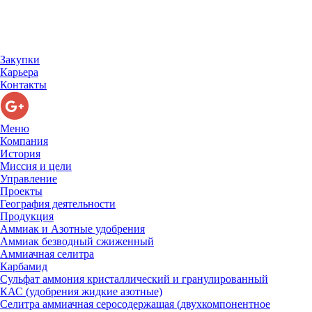
Закупки
Карьера
Контакты
Меню
Компания
История
Миссия и цели
Управление
Проекты
География деятельности
Продукция
Аммиак и Азотные удобрения
Аммиак безводный сжиженный
Аммиачная селитра
Карбамид
Сульфат аммония кристаллический и гранулированный
КАС (удобрения жидкие азотные)
Селитра аммиачная серосодержащая (двухкомпонентное