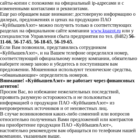
сайты-копии с похожими на официальный ip-адресами и с
измененными контактами и реквизитами.
Еще раз обращаем ваше внимание: достоверную информацию о
дилерах, предложениях и ценах на продукцию ПАО
«КуйбышевАзот» можно получить только в соответствующих
разделах на официальном сайте компании
www.kuazot.ru
или у
специалистов Управления сбыта предприятия по тел. (8482)
56-
11-66
,
56-17-65
,
56-18-65
,
56-19-65
.
Если Вам позвонили, представились сотрудником
«КуйбышевАзот», и на Вашем телефоне определился номер,
соответствующий официальному номеру компании, обязательно
наберите номер заново и убедитесь в поступившем вам
предложении. Мошенники используют технические средства,
«обманывающие» определитель номеров.
Внимание! «КуйбышевАзот» не работает через финансовых
агентов!
Просим Вас, во избежание нежелательных последствий,
проявить разумную осторожность и не пользоваться
информацией о продукции ПАО «КуйбышевАзот» из
непроверенных источников и от неизвестных лиц.
В случае возникновения каких-либо сомнений или вопросов
относительно полученных Вами предложений или контрактов
на приобретение продукции ПАО «КуйбышевАзот»,
настоятельно рекомендуем вам обращаться по телефонам нашей
компании, указанным выше.