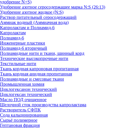
удобрение N+S)
Удобрение азотное серосодержащее марка N:S (26:13)
Удобрение азотное жидкое (N:S)
Раствор питательный серосодержащий
Аммиак водный (Аммиачная вода)
Капролактам и Полиамид-6
Капролактам
Полиамид-6
Инженерные пластики
Полиамид-6 вторичный
Полиамидные нити и ткани, шинный корд
Технические высокопрочные нити
Текстильные нити
Ткань кордная капроновая пропитанная
Ткань кордная анидная пропитанная
Полиамидные и смесовые ткани
Промышленная химия
Циклогексанон технический
Циклогексан технический
Масло ПОД очищенное
Щелочной сток производства капролактама
Растворитель СФПК
Сода кальцинированная
Сырьё полимерное
Гептановая фракция