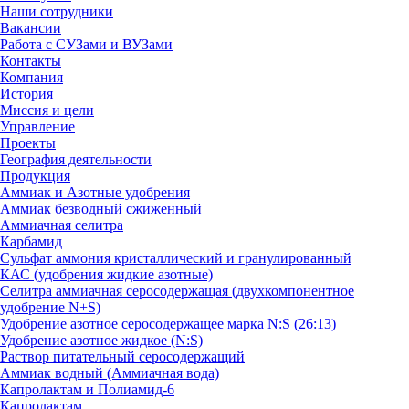
Наши сотрудники
Вакансии
Работа с СУЗами и ВУЗами
Контакты
Компания
История
Миссия и цели
Управление
Проекты
География деятельности
Продукция
Аммиак и Азотные удобрения
Аммиак безводный сжиженный
Аммиачная селитра
Карбамид
Сульфат аммония кристаллический и гранулированный
КАС (удобрения жидкие азотные)
Селитра аммиачная серосодержащая (двухкомпонентное
удобрение N+S)
Удобрение азотное серосодержащее марка N:S (26:13)
Удобрение азотное жидкое (N:S)
Раствор питательный серосодержащий
Аммиак водный (Аммиачная вода)
Капролактам и Полиамид-6
Капролактам