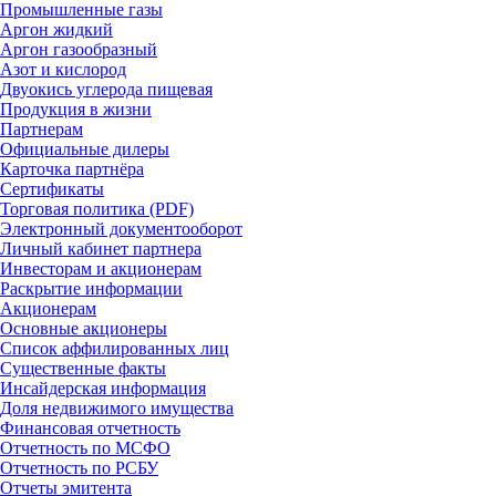
Промышленные газы
Аргон жидкий
Аргон газообразный
Азот и кислород
Двуокись углерода пищевая
Продукция в жизни
Партнерам
Официальные дилеры
Карточка партнёра
Сертификаты
Торговая политика (PDF)
Электронный документооборот
Личный кабинет партнера
Инвесторам и акционерам
Раскрытие информации
Акционерам
Основные акционеры
Список аффилированных лиц
Существенные факты
Инсайдерская информация
Доля недвижимого имущества
Финансовая отчетность
Отчетность по МСФО
Отчетность по РСБУ
Отчеты эмитента