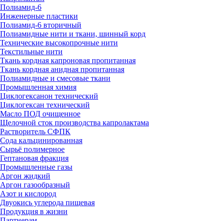
Полиамид-6
Инженерные пластики
Полиамид-6 вторичный
Полиамидные нити и ткани, шинный корд
Технические высокопрочные нити
Текстильные нити
Ткань кордная капроновая пропитанная
Ткань кордная анидная пропитанная
Полиамидные и смесовые ткани
Промышленная химия
Циклогексанон технический
Циклогексан технический
Масло ПОД очищенное
Щелочной сток производства капролактама
Растворитель СФПК
Сода кальцинированная
Сырьё полимерное
Гептановая фракция
Промышленные газы
Аргон жидкий
Аргон газообразный
Азот и кислород
Двуокись углерода пищевая
Продукция в жизни
Партнерам