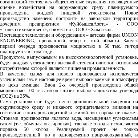
организаций состоялись общественные слушания, посвященные
оценке воздействия на окружающую среду планируемого
производства жидкой пищевой углекислоты. Новое
производство намечено построить на заводской территории
дочерним предприятием «КуйбышевАзота» - ООО
«Тольяттихиминвест», совместно с ООО «Химтэко».
Поставщик технологии и оборудования – датская фирма UNION
ENGINEERING, признанный лидер в этой области. Запуск
первой очереди производства мощностью в 50 тыс. тн/год
планируется в этом году.
Продуктом, выпускаемым на высокотехнологичной установке,
будет жидкая углекислота высокой степени очистки, основным
потребителем которой является пищевая промышленность.
В качестве сырья для нового производства используется
углекислый газ, в настоящее время выбрасываемый в атмосферу
из цеха аммиака. Ввод 2-х очередей производства общей
мощностью 100 тыс.тн/год снизит выбросы диоксида углерода
(СО2) на 35%.
Сама установка не будет нести дополнительной нагрузки на
окружающую среду и никакого отрицательного влияния на
состояние санитарно-защитной и жилой зон города не окажет.
Стоками производства является вода, насыщенная углекислым
газом (т.е. обычная «газировка»), твердые отходы исчисляются
порядка 50 кг/год. Реализуемый проект не только
производственный, но и одновременно природоохранный, и