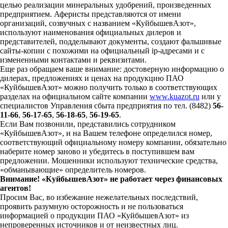
целью реализации минеральных удобрений, произведенных
предприятием. Аферисты представляются от имени
организаций, созвучных с названием «КуйбышевАзот»,
используют наименования официальных дилеров и
представителей, подделывают документы, создают фальшивые
сайты-копии с похожими на официальный ip-адресами и с
измененными контактами и реквизитами.
Еще раз обращаем ваше внимание: достоверную информацию о
дилерах, предложениях и ценах на продукцию ПАО
«КуйбышевАзот» можно получить только в соответствующих
разделах на официальном сайте компании
www.kuazot.ru
или у
специалистов Управления сбыта предприятия по тел. (8482)
56-
11-66
,
56-17-65
,
56-18-65
,
56-19-65
.
Если Вам позвонили, представились сотрудником
«КуйбышевАзот», и на Вашем телефоне определился номер,
соответствующий официальному номеру компании, обязательно
наберите номер заново и убедитесь в поступившем вам
предложении. Мошенники используют технические средства,
«обманывающие» определитель номеров.
Внимание! «КуйбышевАзот» не работает через финансовых
агентов!
Просим Вас, во избежание нежелательных последствий,
проявить разумную осторожность и не пользоваться
информацией о продукции ПАО «КуйбышевАзот» из
непроверенных источников и от неизвестных лиц.