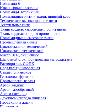
Полиамид-6
Инженерные пластики
Полиамид-6 вторичный
Полиамидные нити и ткани, шинный корд
Технические высокопрочные нити
Текстильные нити
Ткань кордная капроновая пропитанная
Ткань кордная анидная пропитанная
Полиамидные и смесовые ткани
Промышленная химия
Циклогексанон технический
Циклогексан технический
Масло ПОД очищенное
Щелочной сток производства капролактама
Растворитель СФПК
Сода кальцинированная
Сырьё полимерное
Гептановая фракция
Промышленные газы
Аргон жидкий
Аргон газообразный
Азот и кислород
Двуокись углерода пищевая
Продукция в жизни
Партнерам