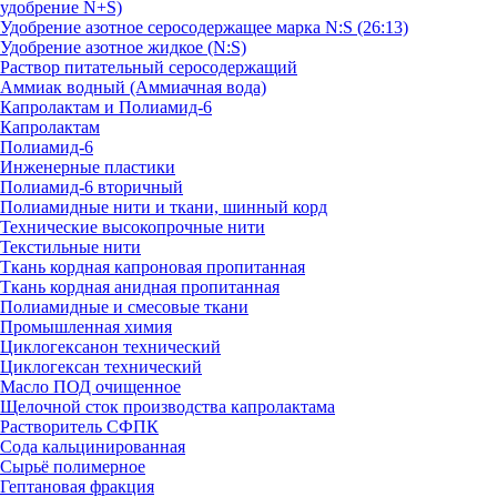
удобрение N+S)
Удобрение азотное серосодержащее марка N:S (26:13)
Удобрение азотное жидкое (N:S)
Раствор питательный серосодержащий
Аммиак водный (Аммиачная вода)
Капролактам и Полиамид-6
Капролактам
Полиамид-6
Инженерные пластики
Полиамид-6 вторичный
Полиамидные нити и ткани, шинный корд
Технические высокопрочные нити
Текстильные нити
Ткань кордная капроновая пропитанная
Ткань кордная анидная пропитанная
Полиамидные и смесовые ткани
Промышленная химия
Циклогексанон технический
Циклогексан технический
Масло ПОД очищенное
Щелочной сток производства капролактама
Растворитель СФПК
Сода кальцинированная
Сырьё полимерное
Гептановая фракция