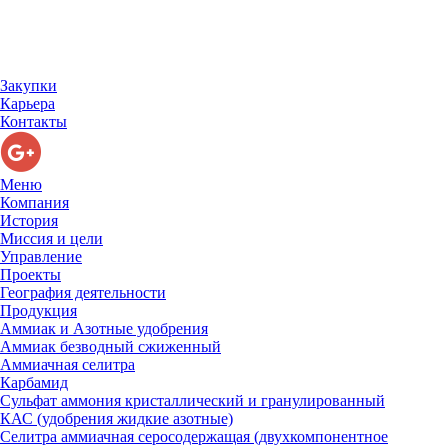
Закупки
Карьера
Контакты
Меню
Компания
История
Миссия и цели
Управление
Проекты
География деятельности
Продукция
Аммиак и Азотные удобрения
Аммиак безводный сжиженный
Аммиачная селитра
Карбамид
Сульфат аммония кристаллический и гранулированный
КАС (удобрения жидкие азотные)
Селитра аммиачная серосодержащая (двухкомпонентное