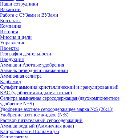
Наши сотрудники
Вакансии
Работа с СУЗами и ВУЗами
Контакты
Компания
История
Миссия и цели
Управление
Проекты
География деятельности
Продукция
Аммиак и Азотные удобрения
Аммиак безводный сжиженный
Аммиачная селитра
Карбамид
Сульфат аммония кристаллический и гранулированный
КАС (удобрения жидкие азотные)
Селитра аммиачная серосодержащая (двухкомпонентное
удобрение N+S)
Удобрение азотное серосодержащее марка N:S (26:13)
Удобрение азотное жидкое (N:S)
Раствор питательный серосодержащий
Аммиак водный (Аммиачная вода)
Капролактам и Полиамид-6
Капролактам