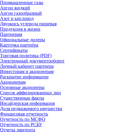
Промышленные газы
Аргон жидкий
Аргон газообразный
Азот и кислород
Двуокись углерода пищевая
Продукция в жизни
Партнерам
Официальные дилеры
Карточка партнёра
Сертификаты
Торговая политика (PDF)
Электронный документооборот
Личный кабинет партнера
Инвесторам и акционерам
Раскрытие информации
Акционерам
Основные акционеры
Список аффилированных лиц
Существенные факты
Инсайдерская информация
Доля недвижимого имущества
Финансовая отчетность
Отчетность по МСФО
Отчетность по РСБУ
Отчеты эмитента