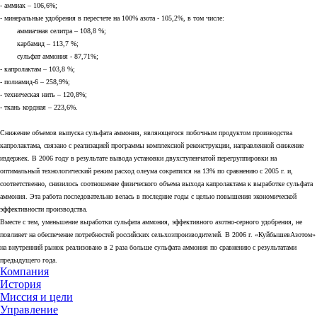
- аммиак – 106,6%;
- минеральные удобрения в пересчете на 100% азота - 105,2%, в том числе:
аммиачная селитра – 108,8 %;
карбамид – 113,7 %;
сульфат аммония - 87,71%;
- капролактам – 103,8 %;
- полиамид-6 – 258,9%;
- техническая нить – 120,8%;
- ткань кордная – 223,6%.
Снижение объемов выпуска сульфата аммония, являющегося побочным продуктом производства
капролактама, связано с реализацией программы комплексной реконструкции, направленной снижение
издержек. В 2006 году в результате вывода установки двухступенчатой перегруппировки на
оптимальный технологический режим расход олеума сократился на 13% по сравнению с 2005 г. и,
соответственно, снизилось соотношение физического объема выхода капролактама к выработке сульфата
аммония. Эта работа последовательно велась в последние годы с целью повышения экономической
эффективности производства.
Вместе с тем, уменьшение выработки сульфата аммония, эффективного азотно-серного удобрения, не
повлияет на обеспечение потребностей российских сельхозпроизводителей. В 2006 г. «КуйбышевАзотом»
на внутренний рынок реализовано в 2 раза больше сульфата аммония по сравнению с результатами
предыдущего года.
Компания
История
Миссия и цели
Управление