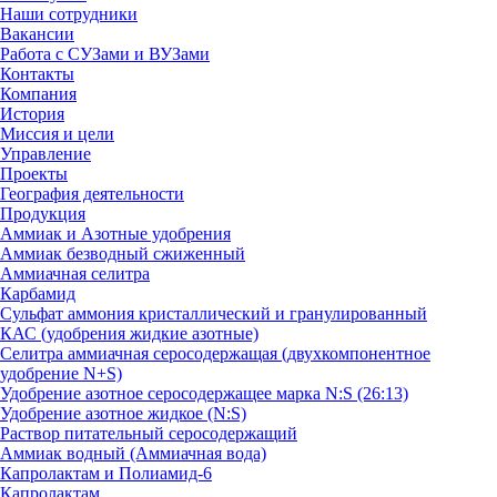
Наши сотрудники
Вакансии
Работа с СУЗами и ВУЗами
Контакты
Компания
История
Миссия и цели
Управление
Проекты
География деятельности
Продукция
Аммиак и Азотные удобрения
Аммиак безводный сжиженный
Аммиачная селитра
Карбамид
Сульфат аммония кристаллический и гранулированный
КАС (удобрения жидкие азотные)
Селитра аммиачная серосодержащая (двухкомпонентное
удобрение N+S)
Удобрение азотное серосодержащее марка N:S (26:13)
Удобрение азотное жидкое (N:S)
Раствор питательный серосодержащий
Аммиак водный (Аммиачная вода)
Капролактам и Полиамид-6
Капролактам