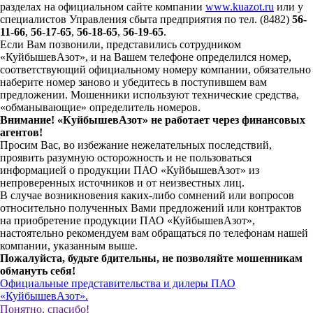
разделах на официальном сайте компании
www.kuazot.ru
или у
специалистов Управления сбыта предприятия по тел. (8482)
56-
11-66
,
56-17-65
,
56-18-65
,
56-19-65
.
Если Вам позвонили, представились сотрудником
«КуйбышевАзот», и на Вашем телефоне определился номер,
соответствующий официальному номеру компании, обязательно
наберите номер заново и убедитесь в поступившем вам
предложении. Мошенники используют технические средства,
«обманывающие» определитель номеров.
Внимание! «КуйбышевАзот» не работает через финансовых
агентов!
Просим Вас, во избежание нежелательных последствий,
проявить разумную осторожность и не пользоваться
информацией о продукции ПАО «КуйбышевАзот» из
непроверенных источников и от неизвестных лиц.
В случае возникновения каких-либо сомнений или вопросов
относительно полученных Вами предложений или контрактов
на приобретение продукции ПАО «КуйбышевАзот»,
настоятельно рекомендуем вам обращаться по телефонам нашей
компании, указанным выше.
Пожалуйста, будьте бдительны, не позволяйте мошенникам
обмануть себя!
Официальные представительства и дилеры ПАО
«КуйбышевАзот».
Понятно, спасибо!