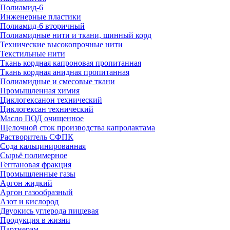
Полиамид-6
Инженерные пластики
Полиамид-6 вторичный
Полиамидные нити и ткани, шинный корд
Технические высокопрочные нити
Текстильные нити
Ткань кордная капроновая пропитанная
Ткань кордная анидная пропитанная
Полиамидные и смесовые ткани
Промышленная химия
Циклогексанон технический
Циклогексан технический
Масло ПОД очищенное
Щелочной сток производства капролактама
Растворитель СФПК
Сода кальцинированная
Сырьё полимерное
Гептановая фракция
Промышленные газы
Аргон жидкий
Аргон газообразный
Азот и кислород
Двуокись углерода пищевая
Продукция в жизни
Партнерам