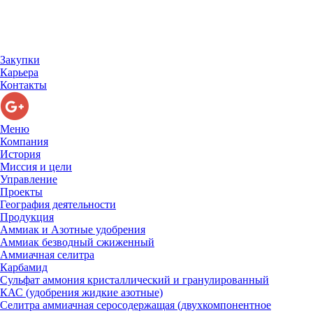
Закупки
Карьера
Контакты
Меню
Компания
История
Миссия и цели
Управление
Проекты
География деятельности
Продукция
Аммиак и Азотные удобрения
Аммиак безводный сжиженный
Аммиачная селитра
Карбамид
Сульфат аммония кристаллический и гранулированный
КАС (удобрения жидкие азотные)
Селитра аммиачная серосодержащая (двухкомпонентное