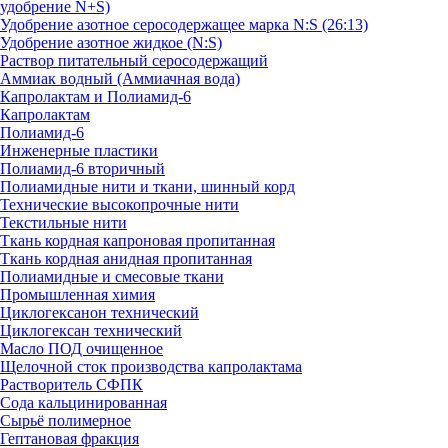
удобрение N+S)
Удобрение азотное серосодержащее марка N:S (26:13)
Удобрение азотное жидкое (N:S)
Раствор питательный серосодержащий
Аммиак водный (Аммиачная вода)
Капролактам и Полиамид-6
Капролактам
Полиамид-6
Инженерные пластики
Полиамид-6 вторичный
Полиамидные нити и ткани, шинный корд
Технические высокопрочные нити
Текстильные нити
Ткань кордная капроновая пропитанная
Ткань кордная анидная пропитанная
Полиамидные и смесовые ткани
Промышленная химия
Циклогексанон технический
Циклогексан технический
Масло ПОД очищенное
Щелочной сток производства капролактама
Растворитель СФПК
Сода кальцинированная
Сырьё полимерное
Гептановая фракция