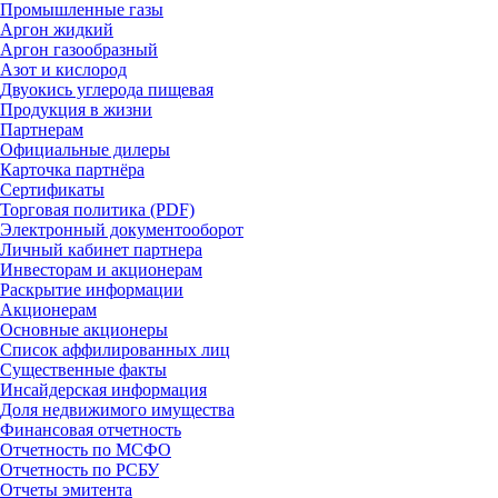
Промышленные газы
Аргон жидкий
Аргон газообразный
Азот и кислород
Двуокись углерода пищевая
Продукция в жизни
Партнерам
Официальные дилеры
Карточка партнёра
Сертификаты
Торговая политика (PDF)
Электронный документооборот
Личный кабинет партнера
Инвесторам и акционерам
Раскрытие информации
Акционерам
Основные акционеры
Список аффилированных лиц
Существенные факты
Инсайдерская информация
Доля недвижимого имущества
Финансовая отчетность
Отчетность по МСФО
Отчетность по РСБУ
Отчеты эмитента