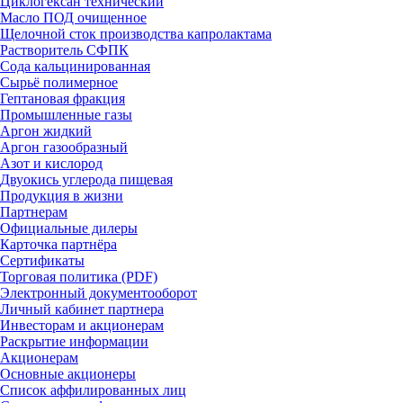
Циклогексан технический
Масло ПОД очищенное
Щелочной сток производства капролактама
Растворитель СФПК
Сода кальцинированная
Сырьё полимерное
Гептановая фракция
Промышленные газы
Аргон жидкий
Аргон газообразный
Азот и кислород
Двуокись углерода пищевая
Продукция в жизни
Партнерам
Официальные дилеры
Карточка партнёра
Сертификаты
Торговая политика (PDF)
Электронный документооборот
Личный кабинет партнера
Инвесторам и акционерам
Раскрытие информации
Акционерам
Основные акционеры
Список аффилированных лиц