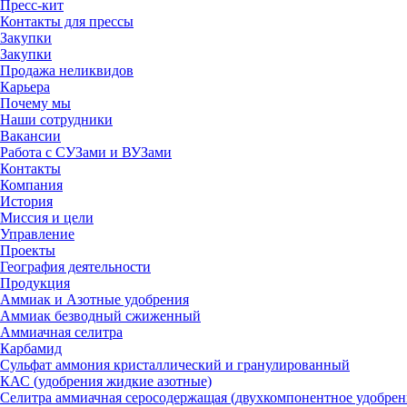
Пресс-кит
Контакты для прессы
Закупки
Закупки
Продажа неликвидов
Карьера
Почему мы
Наши сотрудники
Вакансии
Работа с СУЗами и ВУЗами
Контакты
Компания
История
Миссия и цели
Управление
Проекты
География деятельности
Продукция
Аммиак и Азотные удобрения
Аммиак безводный сжиженный
Аммиачная селитра
Карбамид
Сульфат аммония кристаллический и гранулированный
КАС (удобрения жидкие азотные)
Селитра аммиачная серосодержащая (двухкомпонентное удобрен