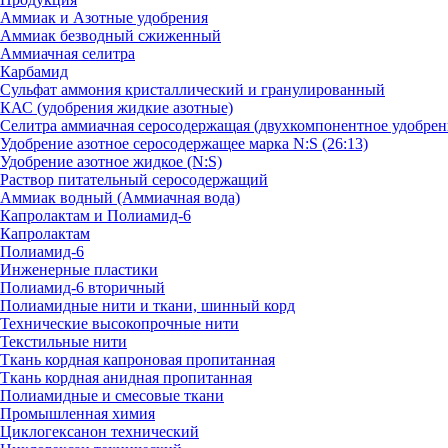
Аммиак и Азотные удобрения
Аммиак безводный сжиженный
Аммиачная селитра
Карбамид
Сульфат аммония кристаллический и гранулированный
КАС (удобрения жидкие азотные)
Селитра аммиачная серосодержащая (двухкомпонентное удобрен
Удобрение азотное серосодержащее марка N:S (26:13)
Удобрение азотное жидкое (N:S)
Раствор питательный серосодержащий
Аммиак водный (Аммиачная вода)
Капролактам и Полиамид-6
Капролактам
Полиамид-6
Инженерные пластики
Полиамид-6 вторичный
Полиамидные нити и ткани, шинный корд
Технические высокопрочные нити
Текстильные нити
Ткань кордная капроновая пропитанная
Ткань кордная анидная пропитанная
Полиамидные и смесовые ткани
Промышленная химия
Циклогексанон технический