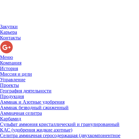
Закупки
Карьера
Контакты
Меню
Компания
История
Миссия и цели
Управление
Проекты
География деятельности
Продукция
Аммиак и Азотные удобрения
Аммиак безводный сжиженный
Аммиачная селитра
Карбамид
Сульфат аммония кристаллический и гранулированный
КАС (удобрения жидкие азотные)
Селитра аммиачная серосодержащая (двухкомпонентное