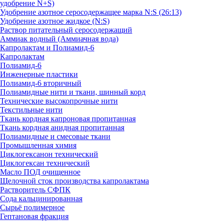
удобрение N+S)
Удобрение азотное серосодержащее марка N:S (26:13)
Удобрение азотное жидкое (N:S)
Раствор питательный серосодержащий
Аммиак водный (Аммиачная вода)
Капролактам и Полиамид-6
Капролактам
Полиамид-6
Инженерные пластики
Полиамид-6 вторичный
Полиамидные нити и ткани, шинный корд
Технические высокопрочные нити
Текстильные нити
Ткань кордная капроновая пропитанная
Ткань кордная анидная пропитанная
Полиамидные и смесовые ткани
Промышленная химия
Циклогексанон технический
Циклогексан технический
Масло ПОД очищенное
Щелочной сток производства капролактама
Растворитель СФПК
Сода кальцинированная
Сырьё полимерное
Гептановая фракция