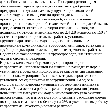
дальнейшим плановым ремонтом. На период ремонта для
обеспечения сырьем производства азотных удобрений
предприятие закупало аммиак у других производителей.
В 2005 году было выведено на проектную мощность
производство гранулята полиамида-6, велось освоение
производств высокопрочной технической нити и кордной ткани.
Продолжено строительство второй очереди производства
полиамида с относительной вязкостью 2,4-2,8 мощностью 150 т/
сутки, завершены строительные работы, установка
крупногабаритного оборудования, смонтированы все
инженерные коммуникации, водооборотный цикл, эстакады и
трубопроводы, произведены первичные отделочные работы.
Ведется монтаж оборудования трубопроводов, электрической
части и систем управления.
В рамках комплексной реконструкции производства
капролактама, направленной на снижение расходных норм и
увеличение проектных мощностей, реализован ряд серьезных
технических мероприятий, в числе которых строительство
установки 2-х ступенчатой перегруппировки. Ввод ее в
эксплуатацию позволил уменьшить потребление аммиака и
олеума. Была освоена работа агрегата гидрирования фенола на
повышенных нагрузках и модернизированного узла очистки
циклогексана, что в итоге позволило снизить расходные нормы
по сырью, в том числе по бензолу на 2%, и увеличить выработку
капролактама. Реконструированы реакторы