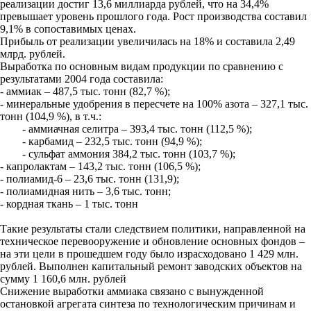
реализации достиг 13,6 миллиарда рублей, что на 34,4%
превышает уровень прошлого года. Рост производства составил
9,1% в сопоставимых ценах.
Прибыль от реализации увеличилась на 18% и составила 2,49
млрд. рублей.
Выработка по основным видам продукции по сравнению с
результатами 2004 года составила:
- аммиак – 487,5 тыс. тонн (82,7 %);
- минеральные удобрения в пересчете на 100% азота – 327,1 тыс.
тонн (104,9 %), в т.ч.:
- аммиачная селитра – 393,4 тыс. тонн (112,5 %);
- карбамид – 232,5 тыс. тонн (94,9 %);
- сульфат аммония 384,2 тыс. тонн (103,7 %);
- капролактам – 143,2 тыс. тонн (106,5 %);
- полиамид-6 – 23,6 тыс. тонн (131,9);
- полиамидная нить – 3,6 тыс. тонн;
- кордная ткань – 1 тыс. тонн
Такие результаты стали следствием политики, направленной на
техническое перевооружение и обновление основных фондов –
на эти цели в прошедшем году было израсходовано 1 429 млн.
рублей. Выполнен капитальный ремонт заводских объектов на
сумму 1 160,6 млн. рублей
Снижение выработки аммиака связано с вынужденной
остановкой агрегата синтеза по технологическим причинам и