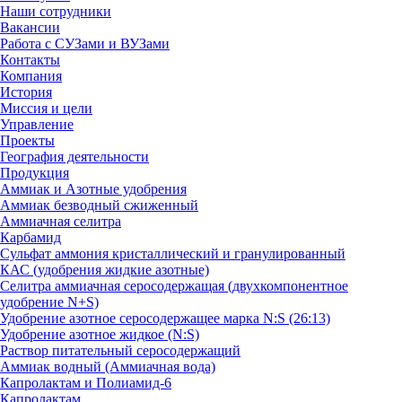
Наши сотрудники
Вакансии
Работа с СУЗами и ВУЗами
Контакты
Компания
История
Миссия и цели
Управление
Проекты
География деятельности
Продукция
Аммиак и Азотные удобрения
Аммиак безводный сжиженный
Аммиачная селитра
Карбамид
Сульфат аммония кристаллический и гранулированный
КАС (удобрения жидкие азотные)
Селитра аммиачная серосодержащая (двухкомпонентное
удобрение N+S)
Удобрение азотное серосодержащее марка N:S (26:13)
Удобрение азотное жидкое (N:S)
Раствор питательный серосодержащий
Аммиак водный (Аммиачная вода)
Капролактам и Полиамид-6
Капролактам