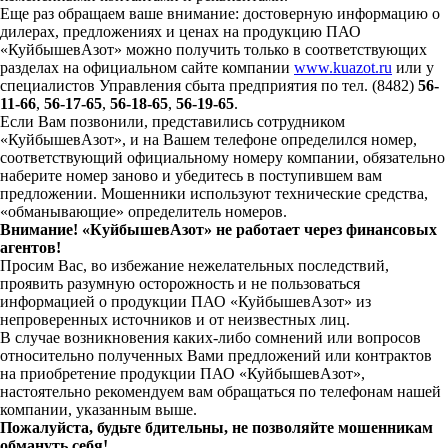
Еще раз обращаем ваше внимание: достоверную информацию о
дилерах, предложениях и ценах на продукцию ПАО
«КуйбышевАзот» можно получить только в соответствующих
разделах на официальном сайте компании
www.kuazot.ru
или у
специалистов Управления сбыта предприятия по тел. (8482)
56-
11-66
,
56-17-65
,
56-18-65
,
56-19-65
.
Если Вам позвонили, представились сотрудником
«КуйбышевАзот», и на Вашем телефоне определился номер,
соответствующий официальному номеру компании, обязательно
наберите номер заново и убедитесь в поступившем вам
предложении. Мошенники используют технические средства,
«обманывающие» определитель номеров.
Внимание! «КуйбышевАзот» не работает через финансовых
агентов!
Просим Вас, во избежание нежелательных последствий,
проявить разумную осторожность и не пользоваться
информацией о продукции ПАО «КуйбышевАзот» из
непроверенных источников и от неизвестных лиц.
В случае возникновения каких-либо сомнений или вопросов
относительно полученных Вами предложений или контрактов
на приобретение продукции ПАО «КуйбышевАзот»,
настоятельно рекомендуем вам обращаться по телефонам нашей
компании, указанным выше.
Пожалуйста, будьте бдительны, не позволяйте мошенникам
обмануть себя!