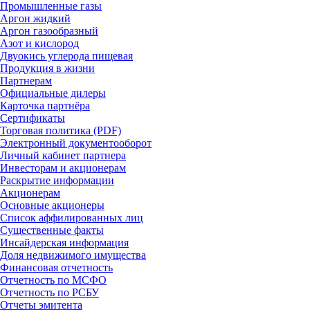
Промышленные газы
Аргон жидкий
Аргон газообразный
Азот и кислород
Двуокись углерода пищевая
Продукция в жизни
Партнерам
Официальные дилеры
Карточка партнёра
Сертификаты
Торговая политика (PDF)
Электронный документооборот
Личный кабинет партнера
Инвесторам и акционерам
Раскрытие информации
Акционерам
Основные акционеры
Список аффилированных лиц
Существенные факты
Инсайдерская информация
Доля недвижимого имущества
Финансовая отчетность
Отчетность по МСФО
Отчетность по РСБУ
Отчеты эмитента