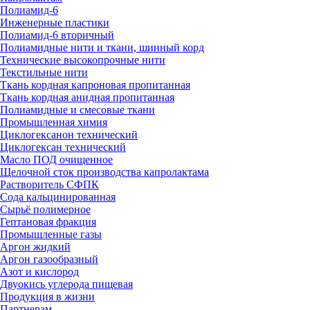
Полиамид-6
Инженерные пластики
Полиамид-6 вторичный
Полиамидные нити и ткани, шинный корд
Технические высокопрочные нити
Текстильные нити
Ткань кордная капроновая пропитанная
Ткань кордная анидная пропитанная
Полиамидные и смесовые ткани
Промышленная химия
Циклогексанон технический
Циклогексан технический
Масло ПОД очищенное
Щелочной сток производства капролактама
Растворитель СФПК
Сода кальцинированная
Сырьё полимерное
Гептановая фракция
Промышленные газы
Аргон жидкий
Аргон газообразный
Азот и кислород
Двуокись углерода пищевая
Продукция в жизни
Партнерам