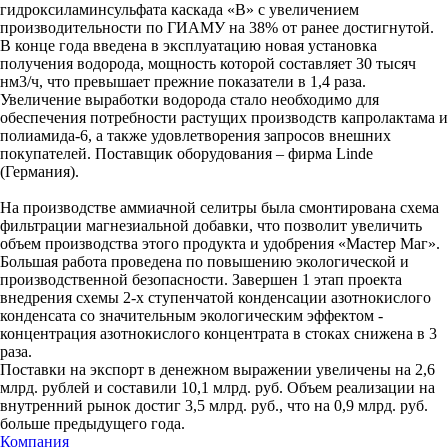
гидроксиламинсульфата каскада «В» с увеличением
производительности по ГИАМУ на 38% от ранее достигнутой.
В конце года введена в эксплуатацию новая установка
получения водорода, мощность которой составляет 30 тысяч
нм3/ч, что превышает прежние показатели в 1,4 раза.
Увеличение выработки водорода стало необходимо для
обеспечения потребности растущих производств капролактама и
полиамида-6, а также удовлетворения запросов внешних
покупателей. Поставщик оборудования – фирма Linde
(Германия).
На производстве аммиачной селитры была смонтирована схема
фильтрации магнезиальной добавки, что позволит увеличить
объем производства этого продукта и удобрения «Мастер Маг».
Большая работа проведена по повышению экологической и
производственной безопасности. Завершен 1 этап проекта
внедрения схемы 2-х ступенчатой конденсации азотнокислого
конденсата со значительным экологическим эффектом -
концентрация азотнокислого концентрата в стоках снижена в 3
раза.
Поставки на экспорт в денежном выражении увеличены на 2,6
млрд. рублей и составили 10,1 млрд. руб. Объем реализации на
внутренний рынок достиг 3,5 млрд. руб., что на 0,9 млрд. руб.
больше предыдущего года.
Компания