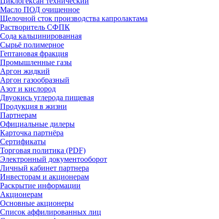
Циклогексан технический
Масло ПОД очищенное
Щелочной сток производства капролактама
Растворитель СФПК
Сода кальцинированная
Сырьё полимерное
Гептановая фракция
Промышленные газы
Аргон жидкий
Аргон газообразный
Азот и кислород
Двуокись углерода пищевая
Продукция в жизни
Партнерам
Официальные дилеры
Карточка партнёра
Сертификаты
Торговая политика (PDF)
Электронный документооборот
Личный кабинет партнера
Инвесторам и акционерам
Раскрытие информации
Акционерам
Основные акционеры
Список аффилированных лиц