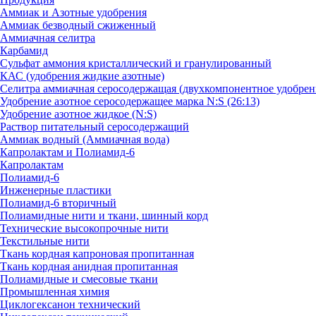
Аммиак и Азотные удобрения
Аммиак безводный сжиженный
Аммиачная селитра
Карбамид
Сульфат аммония кристаллический и гранулированный
КАС (удобрения жидкие азотные)
Селитра аммиачная серосодержащая (двухкомпонентное удобрен
Удобрение азотное серосодержащее марка N:S (26:13)
Удобрение азотное жидкое (N:S)
Раствор питательный серосодержащий
Аммиак водный (Аммиачная вода)
Капролактам и Полиамид-6
Капролактам
Полиамид-6
Инженерные пластики
Полиамид-6 вторичный
Полиамидные нити и ткани, шинный корд
Технические высокопрочные нити
Текстильные нити
Ткань кордная капроновая пропитанная
Ткань кордная анидная пропитанная
Полиамидные и смесовые ткани
Промышленная химия
Циклогексанон технический