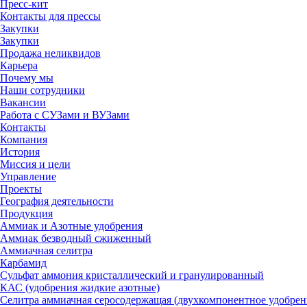
Пресс-кит
Контакты для прессы
Закупки
Закупки
Продажа неликвидов
Карьера
Почему мы
Наши сотрудники
Вакансии
Работа с СУЗами и ВУЗами
Контакты
Компания
История
Миссия и цели
Управление
Проекты
География деятельности
Продукция
Аммиак и Азотные удобрения
Аммиак безводный сжиженный
Аммиачная селитра
Карбамид
Сульфат аммония кристаллический и гранулированный
КАС (удобрения жидкие азотные)
Селитра аммиачная серосодержащая (двухкомпонентное удобрен