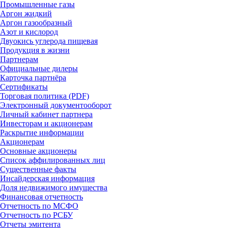
Промышленные газы
Аргон жидкий
Аргон газообразный
Азот и кислород
Двуокись углерода пищевая
Продукция в жизни
Партнерам
Официальные дилеры
Карточка партнёра
Сертификаты
Торговая политика (PDF)
Электронный документооборот
Личный кабинет партнера
Инвесторам и акционерам
Раскрытие информации
Акционерам
Основные акционеры
Список аффилированных лиц
Существенные факты
Инсайдерская информация
Доля недвижимого имущества
Финансовая отчетность
Отчетность по МСФО
Отчетность по РСБУ
Отчеты эмитента