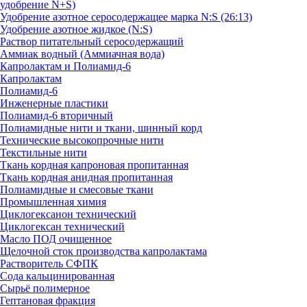
удобрение N+S)
Удобрение азотное серосодержащее марка N:S (26:13)
Удобрение азотное жидкое (N:S)
Раствор питательный серосодержащий
Аммиак водный (Аммиачная вода)
Капролактам и Полиамид-6
Капролактам
Полиамид-6
Инженерные пластики
Полиамид-6 вторичный
Полиамидные нити и ткани, шинный корд
Технические высокопрочные нити
Текстильные нити
Ткань кордная капроновая пропитанная
Ткань кордная анидная пропитанная
Полиамидные и смесовые ткани
Промышленная химия
Циклогексанон технический
Циклогексан технический
Масло ПОД очищенное
Щелочной сток производства капролактама
Растворитель СФПК
Сода кальцинированная
Сырьё полимерное
Гептановая фракция