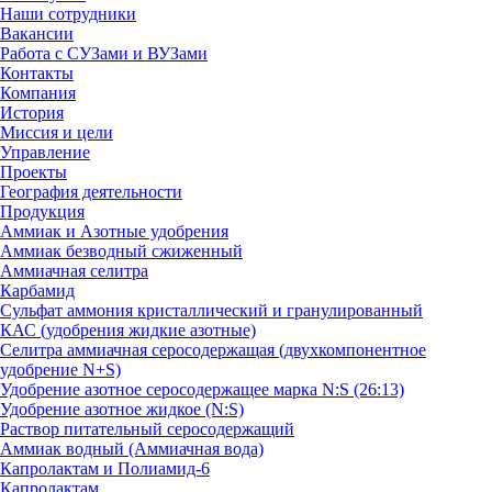
Наши сотрудники
Вакансии
Работа с СУЗами и ВУЗами
Контакты
Компания
История
Миссия и цели
Управление
Проекты
География деятельности
Продукция
Аммиак и Азотные удобрения
Аммиак безводный сжиженный
Аммиачная селитра
Карбамид
Сульфат аммония кристаллический и гранулированный
КАС (удобрения жидкие азотные)
Селитра аммиачная серосодержащая (двухкомпонентное
удобрение N+S)
Удобрение азотное серосодержащее марка N:S (26:13)
Удобрение азотное жидкое (N:S)
Раствор питательный серосодержащий
Аммиак водный (Аммиачная вода)
Капролактам и Полиамид-6
Капролактам