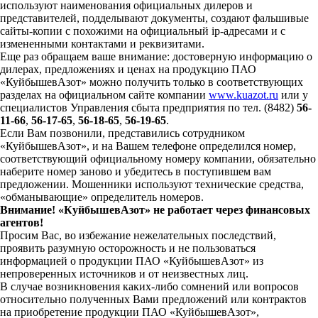
используют наименования официальных дилеров и
представителей, подделывают документы, создают фальшивые
сайты-копии с похожими на официальный ip-адресами и с
измененными контактами и реквизитами.
Еще раз обращаем ваше внимание: достоверную информацию о
дилерах, предложениях и ценах на продукцию ПАО
«КуйбышевАзот» можно получить только в соответствующих
разделах на официальном сайте компании
www.kuazot.ru
или у
специалистов Управления сбыта предприятия по тел. (8482)
56-
11-66
,
56-17-65
,
56-18-65
,
56-19-65
.
Если Вам позвонили, представились сотрудником
«КуйбышевАзот», и на Вашем телефоне определился номер,
соответствующий официальному номеру компании, обязательно
наберите номер заново и убедитесь в поступившем вам
предложении. Мошенники используют технические средства,
«обманывающие» определитель номеров.
Внимание! «КуйбышевАзот» не работает через финансовых
агентов!
Просим Вас, во избежание нежелательных последствий,
проявить разумную осторожность и не пользоваться
информацией о продукции ПАО «КуйбышевАзот» из
непроверенных источников и от неизвестных лиц.
В случае возникновения каких-либо сомнений или вопросов
относительно полученных Вами предложений или контрактов
на приобретение продукции ПАО «КуйбышевАзот»,