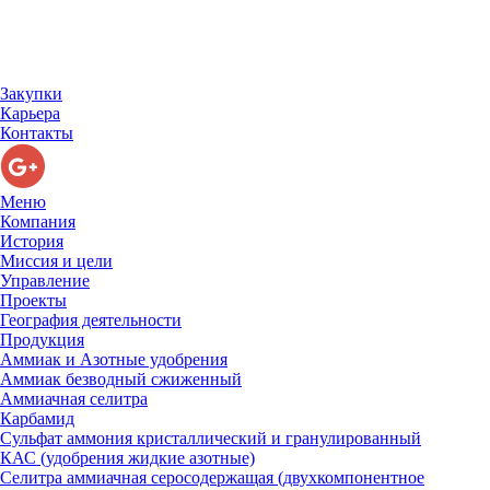
Закупки
Карьера
Контакты
Меню
Компания
История
Миссия и цели
Управление
Проекты
География деятельности
Продукция
Аммиак и Азотные удобрения
Аммиак безводный сжиженный
Аммиачная селитра
Карбамид
Сульфат аммония кристаллический и гранулированный
КАС (удобрения жидкие азотные)
Селитра аммиачная серосодержащая (двухкомпонентное