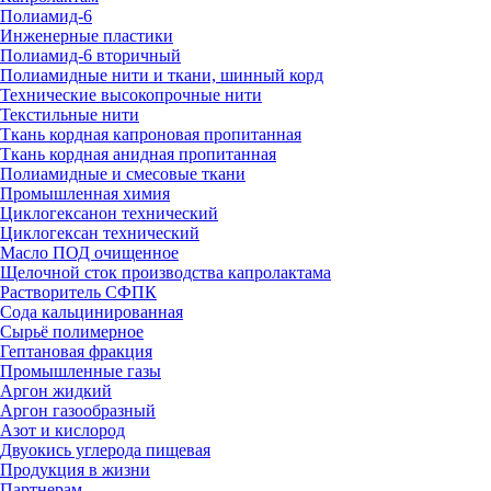
Полиамид-6
Инженерные пластики
Полиамид-6 вторичный
Полиамидные нити и ткани, шинный корд
Технические высокопрочные нити
Текстильные нити
Ткань кордная капроновая пропитанная
Ткань кордная анидная пропитанная
Полиамидные и смесовые ткани
Промышленная химия
Циклогексанон технический
Циклогексан технический
Масло ПОД очищенное
Щелочной сток производства капролактама
Растворитель СФПК
Сода кальцинированная
Сырьё полимерное
Гептановая фракция
Промышленные газы
Аргон жидкий
Аргон газообразный
Азот и кислород
Двуокись углерода пищевая
Продукция в жизни
Партнерам