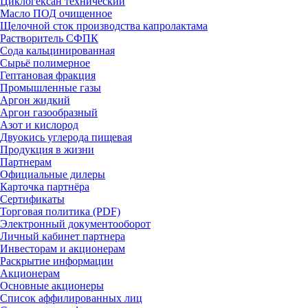
Циклогексан технический
Масло ПОД очищенное
Щелочной сток производства капролактама
Растворитель СФПК
Сода кальцинированная
Сырьё полимерное
Гептановая фракция
Промышленные газы
Аргон жидкий
Аргон газообразный
Азот и кислород
Двуокись углерода пищевая
Продукция в жизни
Партнерам
Официальные дилеры
Карточка партнёра
Сертификаты
Торговая политика (PDF)
Электронный документооборот
Личный кабинет партнера
Инвесторам и акционерам
Раскрытие информации
Акционерам
Основные акционеры
Список аффилированных лиц