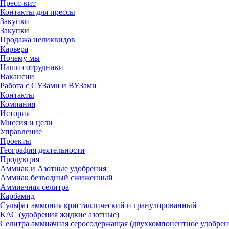
Пресс-кит
Контакты для прессы
Закупки
Закупки
Продажа неликвидов
Карьера
Почему мы
Наши сотрудники
Вакансии
Работа с СУЗами и ВУЗами
Контакты
Компания
История
Миссия и цели
Управление
Проекты
География деятельности
Продукция
Аммиак и Азотные удобрения
Аммиак безводный сжиженный
Аммиачная селитра
Карбамид
Сульфат аммония кристаллический и гранулированный
КАС (удобрения жидкие азотные)
Селитра аммиачная серосодержащая (двухкомпонентное удобрен