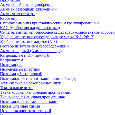
Аммиак и Азотные удобрения
Аммиак безводный сжиженный
Аммиачная селитра
Карбамид
Сульфат аммония кристаллический и гранулированный
КАС (удобрения жидкие азотные)
Селитра аммиачная серосодержащая (двухкомпонентное удобрен
Удобрение азотное серосодержащее марка N:S (26:13)
Удобрение азотное жидкое (N:S)
Раствор питательный серосодержащий
Аммиак водный (Аммиачная вода)
Капролактам и Полиамид-6
Капролактам
Полиамид-6
Инженерные пластики
Полиамид-6 вторичный
Полиамидные нити и ткани, шинный корд
Технические высокопрочные нити
Текстильные нити
Ткань кордная капроновая пропитанная
Ткань кордная анидная пропитанная
Полиамидные и смесовые ткани
Промышленная химия
Циклогексанон технический