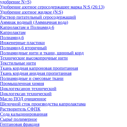
удобрение N+S)
Удобрение азотное серосодержащее марка N:S (26:13)
Удобрение азотное жидкое (N:S)
Раствор питательный серосодержащий
Аммиак водный (Аммиачная вода)
Капролактам и Полиамид-6
Капролактам
Полиамид-6
Инженерные пластики
Полиамид-6 вторичный
Полиамидные нити и ткани, шинный корд
Технические высокопрочные нити
Текстильные нити
Ткань кордная капроновая пропитанная
Ткань кордная анидная пропитанная
Полиамидные и смесовые ткани
Промышленная химия
Циклогексанон технический
Циклогексан технический
Масло ПОД очищенное
Щелочной сток производства капролактама
Растворитель СФПК
Сода кальцинированная
Сырьё полимерное
Гептановая фракция