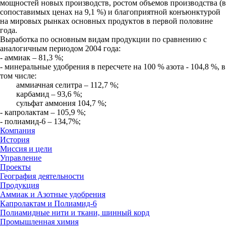
мощностей новых производств, ростом объемов производства (в
сопоставимых ценах на 9,1 %) и благоприятной конъюнктурой
на мировых рынках основных продуктов в первой половине
года.
Выработка по основным видам продукции по сравнению с
аналогичным периодом 2004 года:
- аммиак – 81,3 %;
- минеральные удобрения в пересчете на 100 % азота - 104,8 %, в
том числе:
аммиачная селитра – 112,7 %;
карбамид – 93,6 %;
сульфат аммония 104,7 %;
- капролактам – 105,9 %;
- полиамид-6 – 134,7%;
Компания
История
Миссия и цели
Управление
Проекты
География деятельности
Продукция
Аммиак и Азотные удобрения
Капролактам и Полиамид-6
Полиамидные нити и ткани, шинный корд
Промышленная химия