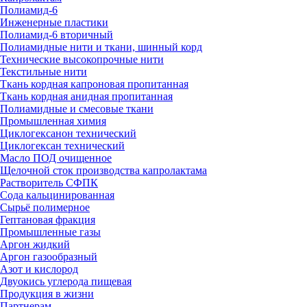
Полиамид-6
Инженерные пластики
Полиамид-6 вторичный
Полиамидные нити и ткани, шинный корд
Технические высокопрочные нити
Текстильные нити
Ткань кордная капроновая пропитанная
Ткань кордная анидная пропитанная
Полиамидные и смесовые ткани
Промышленная химия
Циклогексанон технический
Циклогексан технический
Масло ПОД очищенное
Щелочной сток производства капролактама
Растворитель СФПК
Сода кальцинированная
Сырьё полимерное
Гептановая фракция
Промышленные газы
Аргон жидкий
Аргон газообразный
Азот и кислород
Двуокись углерода пищевая
Продукция в жизни
Партнерам