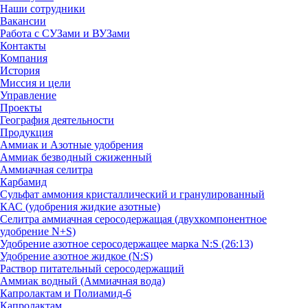
Наши сотрудники
Вакансии
Работа с СУЗами и ВУЗами
Контакты
Компания
История
Миссия и цели
Управление
Проекты
География деятельности
Продукция
Аммиак и Азотные удобрения
Аммиак безводный сжиженный
Аммиачная селитра
Карбамид
Сульфат аммония кристаллический и гранулированный
КАС (удобрения жидкие азотные)
Селитра аммиачная серосодержащая (двухкомпонентное
удобрение N+S)
Удобрение азотное серосодержащее марка N:S (26:13)
Удобрение азотное жидкое (N:S)
Раствор питательный серосодержащий
Аммиак водный (Аммиачная вода)
Капролактам и Полиамид-6
Капролактам