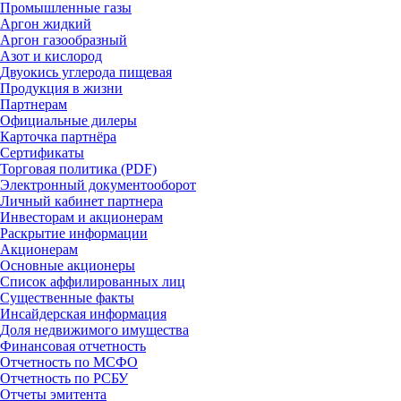
Промышленные газы
Аргон жидкий
Аргон газообразный
Азот и кислород
Двуокись углерода пищевая
Продукция в жизни
Партнерам
Официальные дилеры
Карточка партнёра
Сертификаты
Торговая политика (PDF)
Электронный документооборот
Личный кабинет партнера
Инвесторам и акционерам
Раскрытие информации
Акционерам
Основные акционеры
Список аффилированных лиц
Существенные факты
Инсайдерская информация
Доля недвижимого имущества
Финансовая отчетность
Отчетность по МСФО
Отчетность по РСБУ
Отчеты эмитента