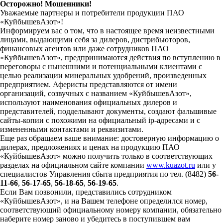
Осторожно! Мошенники!
Уважаемые партнеры и потребители продукции ПАО
«КуйбышевАзот»!
Информируем вас о том, что в настоящее время неизвестными
лицами, выдающими себя за дилеров, дистрибьюторов,
финансовых агентов или даже сотрудников ПАО
«КуйбышевАзот», предпринимаются действия по вступлению в
переговоры с нынешними и потенциальными клиентами с
целью реализации минеральных удобрений, произведенных
предприятием. Аферисты представляются от имени
организаций, созвучных с названием «КуйбышевАзот»,
используют наименования официальных дилеров и
представителей, подделывают документы, создают фальшивые
сайты-копии с похожими на официальный ip-адресами и с
измененными контактами и реквизитами.
Еще раз обращаем ваше внимание: достоверную информацию о
дилерах, предложениях и ценах на продукцию ПАО
«КуйбышевАзот» можно получить только в соответствующих
разделах на официальном сайте компании
www.kuazot.ru
или у
специалистов Управления сбыта предприятия по тел. (8482)
56-
11-66
,
56-17-65
,
56-18-65
,
56-19-65
.
Если Вам позвонили, представились сотрудником
«КуйбышевАзот», и на Вашем телефоне определился номер,
соответствующий официальному номеру компании, обязательно
наберите номер заново и убедитесь в поступившем вам