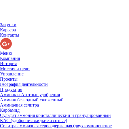
Закупки
Карьера
Контакты
Меню
Компания
История
Миссия и цели
Управление
Проекты
География деятельности
Продукция
Аммиак и Азотные удобрения
Аммиак безводный сжиженный
Аммиачная селитра
Карбамид
Сульфат аммония кристаллический и гранулированный
КАС (удобрения жидкие азотные)
Селитра аммиачная серосодержащая (двухкомпонентное