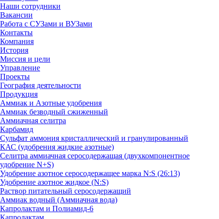
Наши сотрудники
Вакансии
Работа с СУЗами и ВУЗами
Контакты
Компания
История
Миссия и цели
Управление
Проекты
География деятельности
Продукция
Аммиак и Азотные удобрения
Аммиак безводный сжиженный
Аммиачная селитра
Карбамид
Сульфат аммония кристаллический и гранулированный
КАС (удобрения жидкие азотные)
Селитра аммиачная серосодержащая (двухкомпонентное
удобрение N+S)
Удобрение азотное серосодержащее марка N:S (26:13)
Удобрение азотное жидкое (N:S)
Раствор питательный серосодержащий
Аммиак водный (Аммиачная вода)
Капролактам и Полиамид-6
Капролактам