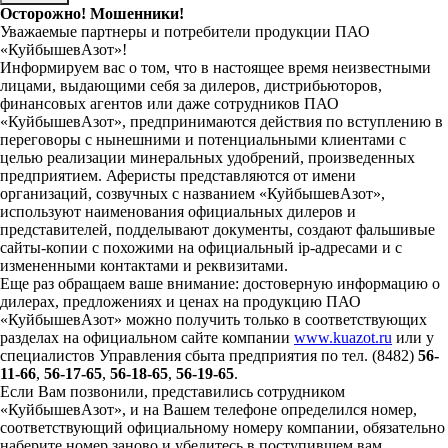
Осторожно! Мошенники!
Уважаемые партнеры и потребители продукции ПАО
«КуйбышевАзот»!
Информируем вас о том, что в настоящее время неизвестными
лицами, выдающими себя за дилеров, дистрибьюторов,
финансовых агентов или даже сотрудников ПАО
«КуйбышевАзот», предпринимаются действия по вступлению в
переговоры с нынешними и потенциальными клиентами с
целью реализации минеральных удобрений, произведенных
предприятием. Аферисты представляются от имени
организаций, созвучных с названием «КуйбышевАзот»,
используют наименования официальных дилеров и
представителей, подделывают документы, создают фальшивые
сайты-копии с похожими на официальный ip-адресами и с
измененными контактами и реквизитами.
Еще раз обращаем ваше внимание: достоверную информацию о
дилерах, предложениях и ценах на продукцию ПАО
«КуйбышевАзот» можно получить только в соответствующих
разделах на официальном сайте компании
www.kuazot.ru
или у
специалистов Управления сбыта предприятия по тел. (8482)
56-
11-66
,
56-17-65
,
56-18-65
,
56-19-65
.
Если Вам позвонили, представились сотрудником
«КуйбышевАзот», и на Вашем телефоне определился номер,
соответствующий официальному номеру компании, обязательно
наберите номер заново и убедитесь в поступившем вам