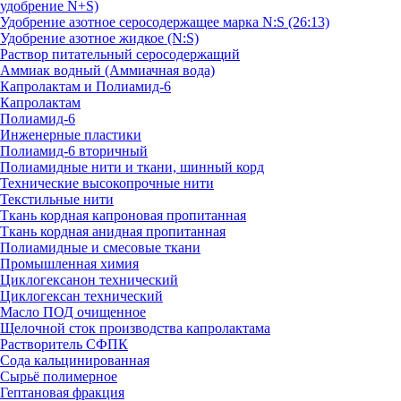
удобрение N+S)
Удобрение азотное серосодержащее марка N:S (26:13)
Удобрение азотное жидкое (N:S)
Раствор питательный серосодержащий
Аммиак водный (Аммиачная вода)
Капролактам и Полиамид-6
Капролактам
Полиамид-6
Инженерные пластики
Полиамид-6 вторичный
Полиамидные нити и ткани, шинный корд
Технические высокопрочные нити
Текстильные нити
Ткань кордная капроновая пропитанная
Ткань кордная анидная пропитанная
Полиамидные и смесовые ткани
Промышленная химия
Циклогексанон технический
Циклогексан технический
Масло ПОД очищенное
Щелочной сток производства капролактама
Растворитель СФПК
Сода кальцинированная
Сырьё полимерное
Гептановая фракция