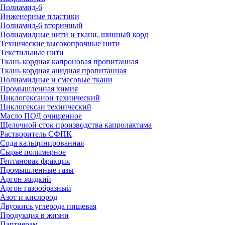
Полиамид-6
Инженерные пластики
Полиамид-6 вторичный
Полиамидные нити и ткани, шинный корд
Технические высокопрочные нити
Текстильные нити
Ткань кордная капроновая пропитанная
Ткань кордная анидная пропитанная
Полиамидные и смесовые ткани
Промышленная химия
Циклогексанон технический
Циклогексан технический
Масло ПОД очищенное
Щелочной сток производства капролактама
Растворитель СФПК
Сода кальцинированная
Сырьё полимерное
Гептановая фракция
Промышленные газы
Аргон жидкий
Аргон газообразный
Азот и кислород
Двуокись углерода пищевая
Продукция в жизни
Партнерам