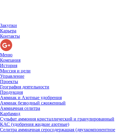
Закупки
Карьера
Контакты
Меню
Компания
История
Миссия и цели
Управление
Проекты
География деятельности
Продукция
Аммиак и Азотные удобрения
Аммиак безводный сжиженный
Аммиачная селитра
Карбамид
Сульфат аммония кристаллический и гранулированный
КАС (удобрения жидкие азотные)
Селитра аммиачная серосодержащая (двухкомпонентное