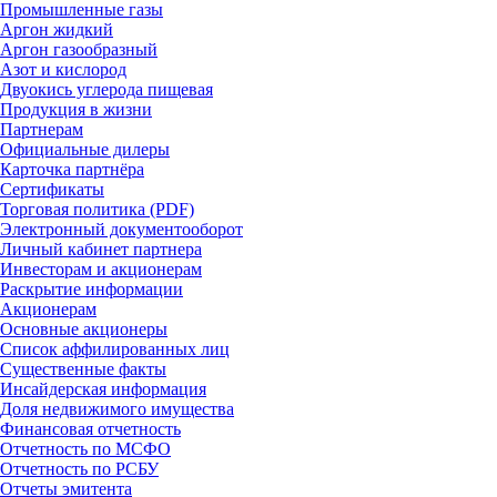
Промышленные газы
Аргон жидкий
Аргон газообразный
Азот и кислород
Двуокись углерода пищевая
Продукция в жизни
Партнерам
Официальные дилеры
Карточка партнёра
Сертификаты
Торговая политика (PDF)
Электронный документооборот
Личный кабинет партнера
Инвесторам и акционерам
Раскрытие информации
Акционерам
Основные акционеры
Список аффилированных лиц
Существенные факты
Инсайдерская информация
Доля недвижимого имущества
Финансовая отчетность
Отчетность по МСФО
Отчетность по РСБУ
Отчеты эмитента