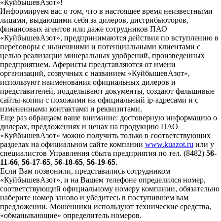
«КуйбышевАзот»!
Информируем вас о том, что в настоящее время неизвестными
лицами, выдающими себя за дилеров, дистрибьюторов,
финансовых агентов или даже сотрудников ПАО
«КуйбышевАзот», предпринимаются действия по вступлению в
переговоры с нынешними и потенциальными клиентами с
целью реализации минеральных удобрений, произведенных
предприятием. Аферисты представляются от имени
организаций, созвучных с названием «КуйбышевАзот»,
используют наименования официальных дилеров и
представителей, подделывают документы, создают фальшивые
сайты-копии с похожими на официальный ip-адресами и с
измененными контактами и реквизитами.
Еще раз обращаем ваше внимание: достоверную информацию о
дилерах, предложениях и ценах на продукцию ПАО
«КуйбышевАзот» можно получить только в соответствующих
разделах на официальном сайте компании
www.kuazot.ru
или у
специалистов Управления сбыта предприятия по тел. (8482)
56-
11-66
,
56-17-65
,
56-18-65
,
56-19-65
.
Если Вам позвонили, представились сотрудником
«КуйбышевАзот», и на Вашем телефоне определился номер,
соответствующий официальному номеру компании, обязательно
наберите номер заново и убедитесь в поступившем вам
предложении. Мошенники используют технические средства,
«обманывающие» определитель номеров.