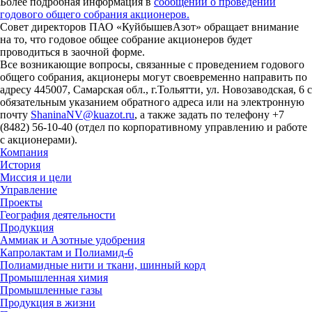
Более подробная информация в
сообщении о проведении
годового общего собрания акционеров.
Совет директоров ПАО «КуйбышевАзот» обращает внимание
на то, что годовое общее собрание акционеров будет
проводиться в заочной форме.
Все возникающие вопросы, связанные с проведением годового
общего собрания, акционеры могут своевременно направить по
адресу 445007, Самарская обл., г.Тольятти, ул. Новозаводская, 6 с
обязательным указанием обратного адреса или на электронную
почту
ShaninaNV@kuazot.ru
,
а также задать по телефону +7
(8482) 56-10-40 (отдел по корпоративному управлению и работе
с акционерами).
Компания
История
Миссия и цели
Управление
Проекты
География деятельности
Продукция
Аммиак и Азотные удобрения
Капролактам и Полиамид-6
Полиамидные нити и ткани, шинный корд
Промышленная химия
Промышленные газы
Продукция в жизни