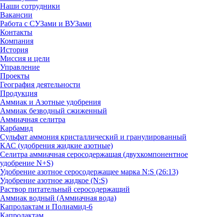
Наши сотрудники
Вакансии
Работа с СУЗами и ВУЗами
Контакты
Компания
История
Миссия и цели
Управление
Проекты
География деятельности
Продукция
Аммиак и Азотные удобрения
Аммиак безводный сжиженный
Аммиачная селитра
Карбамид
Сульфат аммония кристаллический и гранулированный
КАС (удобрения жидкие азотные)
Селитра аммиачная серосодержащая (двухкомпонентное
удобрение N+S)
Удобрение азотное серосодержащее марка N:S (26:13)
Удобрение азотное жидкое (N:S)
Раствор питательный серосодержащий
Аммиак водный (Аммиачная вода)
Капролактам и Полиамид-6
Капролактам