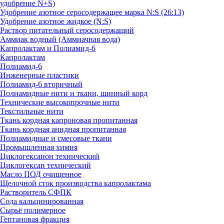
удобрение N+S)
Удобрение азотное серосодержащее марка N:S (26:13)
Удобрение азотное жидкое (N:S)
Раствор питательный серосодержащий
Аммиак водный (Аммиачная вода)
Капролактам и Полиамид-6
Капролактам
Полиамид-6
Инженерные пластики
Полиамид-6 вторичный
Полиамидные нити и ткани, шинный корд
Технические высокопрочные нити
Текстильные нити
Ткань кордная капроновая пропитанная
Ткань кордная анидная пропитанная
Полиамидные и смесовые ткани
Промышленная химия
Циклогексанон технический
Циклогексан технический
Масло ПОД очищенное
Щелочной сток производства капролактама
Растворитель СФПК
Сода кальцинированная
Сырьё полимерное
Гептановая фракция