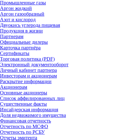
Промышленные газы
Аргон жидкий
Аргон газообразный
Азот и кислород
Двуокись углерода пищевая
Продукция в жизни
Партнерам
Официальные дилеры
Карточка партнёра
Сертификаты
Торговая политика (PDF)
Электронный документооборот
Личный кабинет партнера
Инвесторам и акционерам
Раскрытие информации
Акционерам
Основные акционеры
Список аффилированных лиц
Существенные факты
Инсайдерская информация
Доля недвижимого имущества
Финансовая отчетность
Отчетность по МСФО
Отчетность по РСБУ
Отчеты эмитента