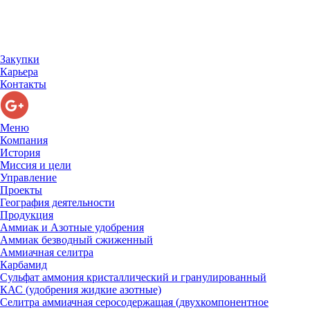
Закупки
Карьера
Контакты
Меню
Компания
История
Миссия и цели
Управление
Проекты
География деятельности
Продукция
Аммиак и Азотные удобрения
Аммиак безводный сжиженный
Аммиачная селитра
Карбамид
Сульфат аммония кристаллический и гранулированный
КАС (удобрения жидкие азотные)
Селитра аммиачная серосодержащая (двухкомпонентное