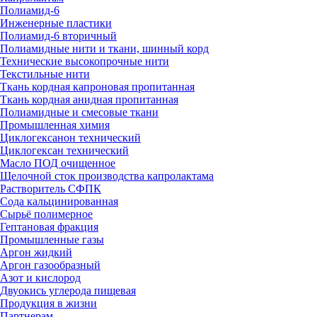
Полиамид-6
Инженерные пластики
Полиамид-6 вторичный
Полиамидные нити и ткани, шинный корд
Технические высокопрочные нити
Текстильные нити
Ткань кордная капроновая пропитанная
Ткань кордная анидная пропитанная
Полиамидные и смесовые ткани
Промышленная химия
Циклогексанон технический
Циклогексан технический
Масло ПОД очищенное
Щелочной сток производства капролактама
Растворитель СФПК
Сода кальцинированная
Сырьё полимерное
Гептановая фракция
Промышленные газы
Аргон жидкий
Аргон газообразный
Азот и кислород
Двуокись углерода пищевая
Продукция в жизни
Партнерам