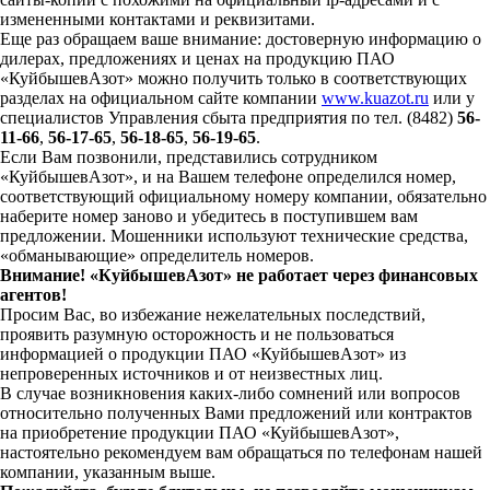
измененными контактами и реквизитами.
Еще раз обращаем ваше внимание: достоверную информацию о
дилерах, предложениях и ценах на продукцию ПАО
«КуйбышевАзот» можно получить только в соответствующих
разделах на официальном сайте компании
www.kuazot.ru
или у
специалистов Управления сбыта предприятия по тел. (8482)
56-
11-66
,
56-17-65
,
56-18-65
,
56-19-65
.
Если Вам позвонили, представились сотрудником
«КуйбышевАзот», и на Вашем телефоне определился номер,
соответствующий официальному номеру компании, обязательно
наберите номер заново и убедитесь в поступившем вам
предложении. Мошенники используют технические средства,
«обманывающие» определитель номеров.
Внимание! «КуйбышевАзот» не работает через финансовых
агентов!
Просим Вас, во избежание нежелательных последствий,
проявить разумную осторожность и не пользоваться
информацией о продукции ПАО «КуйбышевАзот» из
непроверенных источников и от неизвестных лиц.
В случае возникновения каких-либо сомнений или вопросов
относительно полученных Вами предложений или контрактов
на приобретение продукции ПАО «КуйбышевАзот»,
настоятельно рекомендуем вам обращаться по телефонам нашей
компании, указанным выше.