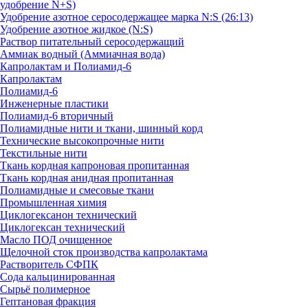
удобрение N+S)
Удобрение азотное серосодержащее марка N:S (26:13)
Удобрение азотное жидкое (N:S)
Раствор питательный серосодержащий
Аммиак водный (Аммиачная вода)
Капролактам и Полиамид-6
Капролактам
Полиамид-6
Инженерные пластики
Полиамид-6 вторичный
Полиамидные нити и ткани, шинный корд
Технические высокопрочные нити
Текстильные нити
Ткань кордная капроновая пропитанная
Ткань кордная анидная пропитанная
Полиамидные и смесовые ткани
Промышленная химия
Циклогексанон технический
Циклогексан технический
Масло ПОД очищенное
Щелочной сток производства капролактама
Растворитель СФПК
Сода кальцинированная
Сырьё полимерное
Гептановая фракция