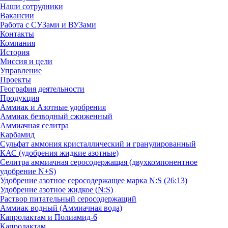
Наши сотрудники
Вакансии
Работа с СУЗами и ВУЗами
Контакты
Компания
История
Миссия и цели
Управление
Проекты
География деятельности
Продукция
Аммиак и Азотные удобрения
Аммиак безводный сжиженный
Аммиачная селитра
Карбамид
Сульфат аммония кристаллический и гранулированный
КАС (удобрения жидкие азотные)
Селитра аммиачная серосодержащая (двухкомпонентное
удобрение N+S)
Удобрение азотное серосодержащее марка N:S (26:13)
Удобрение азотное жидкое (N:S)
Раствор питательный серосодержащий
Аммиак водный (Аммиачная вода)
Капролактам и Полиамид-6
Капролактам