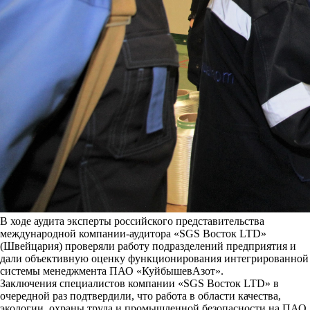
В ходе аудита эксперты российского представительства
международной компании-аудитора «SGS Восток LTD»
(Швейцария) проверяли работу подразделений предприятия и
дали объективную оценку функционирования интегрированной
системы менеджмента ПАО «КуйбышевАзот».
Заключения специалистов компании «SGS Восток LTD» в
очередной раз подтвердили, что работа в области качества,
экологии, охраны труда и промышленной безопасности на ПАО