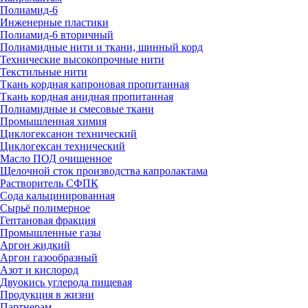
Полиамид-6
Инженерные пластики
Полиамид-6 вторичный
Полиамидные нити и ткани, шинный корд
Технические высокопрочные нити
Текстильные нити
Ткань кордная капроновая пропитанная
Ткань кордная анидная пропитанная
Полиамидные и смесовые ткани
Промышленная химия
Циклогексанон технический
Циклогексан технический
Масло ПОД очищенное
Щелочной сток производства капролактама
Растворитель СФПК
Сода кальцинированная
Сырьё полимерное
Гептановая фракция
Промышленные газы
Аргон жидкий
Аргон газообразный
Азот и кислород
Двуокись углерода пищевая
Продукция в жизни
Партнерам