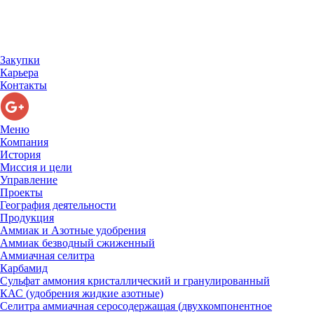
Закупки
Карьера
Контакты
Меню
Компания
История
Миссия и цели
Управление
Проекты
География деятельности
Продукция
Аммиак и Азотные удобрения
Аммиак безводный сжиженный
Аммиачная селитра
Карбамид
Сульфат аммония кристаллический и гранулированный
КАС (удобрения жидкие азотные)
Селитра аммиачная серосодержащая (двухкомпонентное