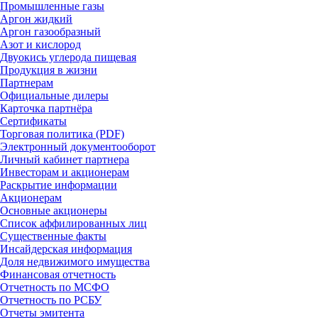
Промышленные газы
Аргон жидкий
Аргон газообразный
Азот и кислород
Двуокись углерода пищевая
Продукция в жизни
Партнерам
Официальные дилеры
Карточка партнёра
Сертификаты
Торговая политика (PDF)
Электронный документооборот
Личный кабинет партнера
Инвесторам и акционерам
Раскрытие информации
Акционерам
Основные акционеры
Список аффилированных лиц
Существенные факты
Инсайдерская информация
Доля недвижимого имущества
Финансовая отчетность
Отчетность по МСФО
Отчетность по РСБУ
Отчеты эмитента