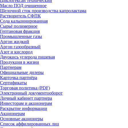
Циклогексан технический
Масло ПОД очищенное
Щелочной сток производства капролактама
Растворитель СФПК
Сода кальцинированная
Сырьё полимерное
Гептановая фракция
Промышленные газы
Аргон жидкий
Аргон газообразный
Азот и кислород
Двуокись углерода пищевая
Продукция в жизни
Партнерам
Официальные дилеры
Карточка партнёра
Сертификаты
Торговая политика (PDF)
Электронный документооборот
Личный кабинет партнера
Инвесторам и акционерам
Раскрытие информации
Акционерам
Основные акционеры
Список аффилированных лиц