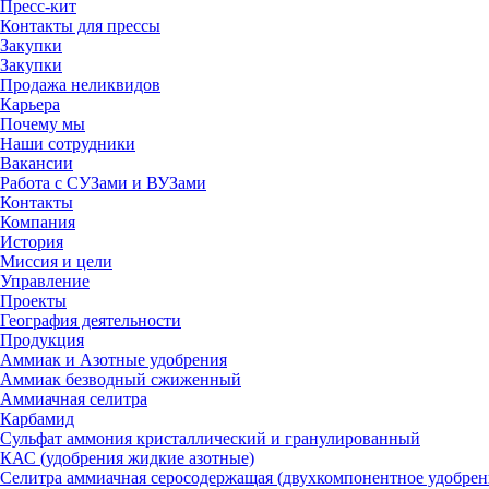
Пресс-кит
Контакты для прессы
Закупки
Закупки
Продажа неликвидов
Карьера
Почему мы
Наши сотрудники
Вакансии
Работа с СУЗами и ВУЗами
Контакты
Компания
История
Миссия и цели
Управление
Проекты
География деятельности
Продукция
Аммиак и Азотные удобрения
Аммиак безводный сжиженный
Аммиачная селитра
Карбамид
Сульфат аммония кристаллический и гранулированный
КАС (удобрения жидкие азотные)
Селитра аммиачная серосодержащая (двухкомпонентное удобрен