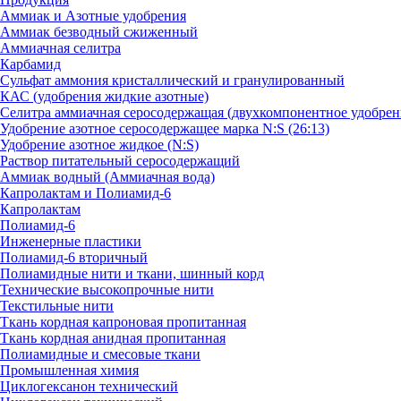
Аммиак и Азотные удобрения
Аммиак безводный сжиженный
Аммиачная селитра
Карбамид
Сульфат аммония кристаллический и гранулированный
КАС (удобрения жидкие азотные)
Селитра аммиачная серосодержащая (двухкомпонентное удобрен
Удобрение азотное серосодержащее марка N:S (26:13)
Удобрение азотное жидкое (N:S)
Раствор питательный серосодержащий
Аммиак водный (Аммиачная вода)
Капролактам и Полиамид-6
Капролактам
Полиамид-6
Инженерные пластики
Полиамид-6 вторичный
Полиамидные нити и ткани, шинный корд
Технические высокопрочные нити
Текстильные нити
Ткань кордная капроновая пропитанная
Ткань кордная анидная пропитанная
Полиамидные и смесовые ткани
Промышленная химия
Циклогексанон технический