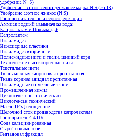
удобрение N+S)
Удобрение азотное серосодержащее марка N:S (26:13)
Удобрение азотное жидкое (N:S)
Раствор питательный серосодержащий
Аммиак водный (Аммиачная вода)
Капролактам и Полиамид-6
Капролактам
Полиамид-6
Инженерные пластики
Полиамид-6 вторичный
Полиамидные нити и ткани, шинный корд
Технические высокопрочные нити
Текстильные нити
Ткань кордная капроновая пропитанная
Ткань кордная анидная пропитанная
Полиамидные и смесовые ткани
Промышленная химия
Циклогексанон технический
Циклогексан технический
Масло ПОД очищенное
Щелочной сток производства капролактама
Растворитель СФПК
Сода кальцинированная
Сырьё полимерное
Гептановая фракция