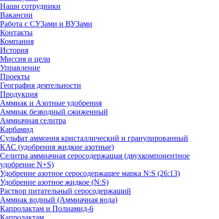
Наши сотрудники
Вакансии
Работа с СУЗами и ВУЗами
Контакты
Компания
История
Миссия и цели
Управление
Проекты
География деятельности
Продукция
Аммиак и Азотные удобрения
Аммиак безводный сжиженный
Аммиачная селитра
Карбамид
Сульфат аммония кристаллический и гранулированный
КАС (удобрения жидкие азотные)
Селитра аммиачная серосодержащая (двухкомпонентное
удобрение N+S)
Удобрение азотное серосодержащее марка N:S (26:13)
Удобрение азотное жидкое (N:S)
Раствор питательный серосодержащий
Аммиак водный (Аммиачная вода)
Капролактам и Полиамид-6
Капролактам