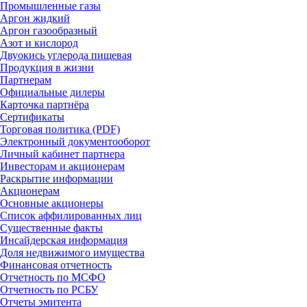
Промышленные газы
Аргон жидкий
Аргон газообразный
Азот и кислород
Двуокись углерода пищевая
Продукция в жизни
Партнерам
Официальные дилеры
Карточка партнёра
Сертификаты
Торговая политика (PDF)
Электронный документооборот
Личный кабинет партнера
Инвесторам и акционерам
Раскрытие информации
Акционерам
Основные акционеры
Список аффилированных лиц
Существенные факты
Инсайдерская информация
Доля недвижимого имущества
Финансовая отчетность
Отчетность по МСФО
Отчетность по РСБУ
Отчеты эмитента