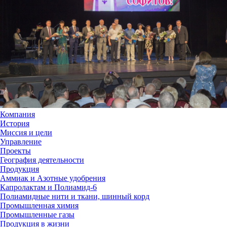
Компания
История
Миссия и цели
Управление
Проекты
География деятельности
Продукция
Аммиак и Азотные удобрения
Капролактам и Полиамид-6
Полиамидные нити и ткани, шинный корд
Промышленная химия
Промышленные газы
Продукция в жизни