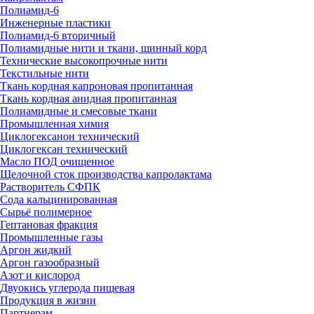
Полиамид-6
Инженерные пластики
Полиамид-6 вторичный
Полиамидные нити и ткани, шинный корд
Технические высокопрочные нити
Текстильные нити
Ткань кордная капроновая пропитанная
Ткань кордная анидная пропитанная
Полиамидные и смесовые ткани
Промышленная химия
Циклогексанон технический
Циклогексан технический
Масло ПОД очищенное
Щелочной сток производства капролактама
Растворитель СФПК
Сода кальцинированная
Сырьё полимерное
Гептановая фракция
Промышленные газы
Аргон жидкий
Аргон газообразный
Азот и кислород
Двуокись углерода пищевая
Продукция в жизни
Партнерам