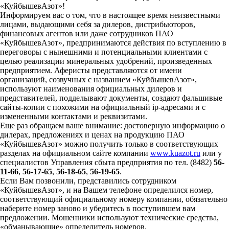
«КуйбышевАзот»!
Информируем вас о том, что в настоящее время неизвестными
лицами, выдающими себя за дилеров, дистрибьюторов,
финансовых агентов или даже сотрудников ПАО
«КуйбышевАзот», предпринимаются действия по вступлению в
переговоры с нынешними и потенциальными клиентами с
целью реализации минеральных удобрений, произведенных
предприятием. Аферисты представляются от имени
организаций, созвучных с названием «КуйбышевАзот»,
используют наименования официальных дилеров и
представителей, подделывают документы, создают фальшивые
сайты-копии с похожими на официальный ip-адресами и с
измененными контактами и реквизитами.
Еще раз обращаем ваше внимание: достоверную информацию о
дилерах, предложениях и ценах на продукцию ПАО
«КуйбышевАзот» можно получить только в соответствующих
разделах на официальном сайте компании
www.kuazot.ru
или у
специалистов Управления сбыта предприятия по тел. (8482)
56-
11-66
,
56-17-65
,
56-18-65
,
56-19-65
.
Если Вам позвонили, представились сотрудником
«КуйбышевАзот», и на Вашем телефоне определился номер,
соответствующий официальному номеру компании, обязательно
наберите номер заново и убедитесь в поступившем вам
предложении. Мошенники используют технические средства,
«обманывающие» определитель номеров.