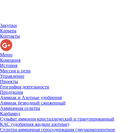
Закупки
Карьера
Контакты
Меню
Компания
История
Миссия и цели
Управление
Проекты
География деятельности
Продукция
Аммиак и Азотные удобрения
Аммиак безводный сжиженный
Аммиачная селитра
Карбамид
Сульфат аммония кристаллический и гранулированный
КАС (удобрения жидкие азотные)
Селитра аммиачная серосодержащая (двухкомпонентное