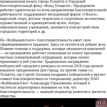
промышленная палата города Тольятти и Городской
благотворительный фонд «Фонд Тольятти». Предприятие
работает практически по всем направлениям благотворительной
деятельности: поддерживает молодежный форум «I Волга»,
парусный спорт, детские творческие и спортивные коллективы,
художественный и краеведческий музеи, театры,
образовательные учреждения, занимается благоустройством
городских территорий и др.
На «КуйбышевАзоте» благотворительность имеет свои
сформировавшиеся традиции. Здесь не скупятся на добрые дела.
Помимо помощи и поддержки, которые оказывается компанией
— на предприятии работает уникальная по охвату программа
частных пожертвований сотрудников, которые охотно
принимают в ней участие. Традиционно награждение
победителей городского конкурса по итогам 2018 года прошло
накануне празднования Дня города, на приеме главы г.о.
Тольятти, где Сергей Анташев поздравил победителей и вручил
символ благотворительности генеральному директору ПАО
«КуйбышевАзот» Александру Герасименко, который в
частности акцентировал внимание на том, что
благотворительность — важный индикатор развития и зрелости
общества.