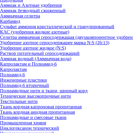
Аммиак и Азотные удобрения
Аммиак безводный сжиженный
Аммиачная селитра
Карбамид
Сульфат аммония кристаллический и гранулированный
КАС (удобрения жидкие азотные)
Селитра аммиачная серосодержащая (двухкомпонентное удобрен
Удобрение азотное серосодержащее марка N:S (26:13)
Удобрение азотное жидкое (N:S)
Раствор питательный серосодержащий
Аммиак водный (Аммиачная вода)
Капролактам и Полиамид-6
Капролактам
Полиамид-6
Инженерные пластики
Полиамид-6 вторичный
Полиамидные нити и ткани, шинный корд
Технические высокопрочные нити
Текстильные нити
Ткань кордная капроновая пропитанная
Ткань кордная анидная пропитанная
Полиамидные и смесовые ткани
Промышленная химия
Циклогексанон технический