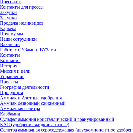
Пресс-кит
Контакты для прессы
Закупки
Закупки
Продажа неликвидов
Карьера
Почему мы
Наши сотрудники
Вакансии
Работа с СУЗами и ВУЗами
Контакты
Компания
История
Миссия и цели
Управление
Проекты
География деятельности
Продукция
Аммиак и Азотные удобрения
Аммиак безводный сжиженный
Аммиачная селитра
Карбамид
Сульфат аммония кристаллический и гранулированный
КАС (удобрения жидкие азотные)
Селитра аммиачная серосодержащая (двухкомпонентное удобрен