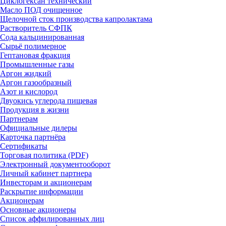
Циклогексан технический
Масло ПОД очищенное
Щелочной сток производства капролактама
Растворитель СФПК
Сода кальцинированная
Сырьё полимерное
Гептановая фракция
Промышленные газы
Аргон жидкий
Аргон газообразный
Азот и кислород
Двуокись углерода пищевая
Продукция в жизни
Партнерам
Официальные дилеры
Карточка партнёра
Сертификаты
Торговая политика (PDF)
Электронный документооборот
Личный кабинет партнера
Инвесторам и акционерам
Раскрытие информации
Акционерам
Основные акционеры
Список аффилированных лиц