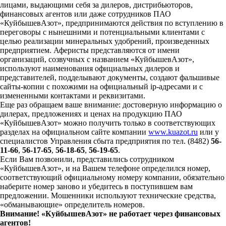
лицами, выдающими себя за дилеров, дистрибьюторов,
финансовых агентов или даже сотрудников ПАО
«КуйбышевАзот», предпринимаются действия по вступлению в
переговоры с нынешними и потенциальными клиентами с
целью реализации минеральных удобрений, произведенных
предприятием. Аферисты представляются от имени
организаций, созвучных с названием «КуйбышевАзот»,
используют наименования официальных дилеров и
представителей, подделывают документы, создают фальшивые
сайты-копии с похожими на официальный ip-адресами и с
измененными контактами и реквизитами.
Еще раз обращаем ваше внимание: достоверную информацию о
дилерах, предложениях и ценах на продукцию ПАО
«КуйбышевАзот» можно получить только в соответствующих
разделах на официальном сайте компании
www.kuazot.ru
или у
специалистов Управления сбыта предприятия по тел. (8482)
56-
11-66
,
56-17-65
,
56-18-65
,
56-19-65
.
Если Вам позвонили, представились сотрудником
«КуйбышевАзот», и на Вашем телефоне определился номер,
соответствующий официальному номеру компании, обязательно
наберите номер заново и убедитесь в поступившем вам
предложении. Мошенники используют технические средства,
«обманывающие» определитель номеров.
Внимание! «КуйбышевАзот» не работает через финансовых
агентов!