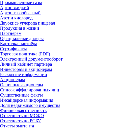
Промышленные газы
Аргон жидкий
Аргон газообразный
Азот и кислород
Двуокись углерода пищевая
Продукция в жизни
Партнерам
Официальные дилеры
Карточка партнёра
Сертификаты
Торговая политика (PDF)
Электронный документооборот
Личный кабинет партнера
Инвесторам и акционерам
Раскрытие информации
Акционерам
Основные акционеры
Список аффилированных лиц
Существенные факты
Инсайдерская информация
Доля недвижимого имущества
Финансовая отчетность
Отчетность по МСФО
Отчетность по РСБУ
Отчеты эмитента