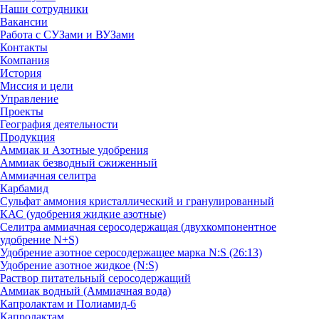
Наши сотрудники
Вакансии
Работа с СУЗами и ВУЗами
Контакты
Компания
История
Миссия и цели
Управление
Проекты
География деятельности
Продукция
Аммиак и Азотные удобрения
Аммиак безводный сжиженный
Аммиачная селитра
Карбамид
Сульфат аммония кристаллический и гранулированный
КАС (удобрения жидкие азотные)
Селитра аммиачная серосодержащая (двухкомпонентное
удобрение N+S)
Удобрение азотное серосодержащее марка N:S (26:13)
Удобрение азотное жидкое (N:S)
Раствор питательный серосодержащий
Аммиак водный (Аммиачная вода)
Капролактам и Полиамид-6
Капролактам