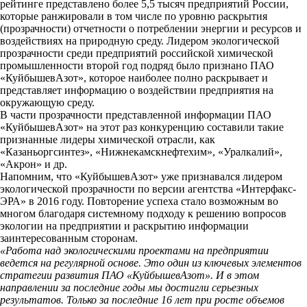
рейтинге представлено более 5,5 тысяч предприятий России,
которые ранжировали в том числе по уровню раскрытия
(прозрачности) отчетности о потреблении энергии и ресурсов и
воздействиях на природную среду. Лидером экологической
прозрачности среди предприятий российской химической
промышленности второй год подряд было признано ПАО
«КуйбышевАзот», которое наиболее полно раскрывает и
представляет информацию о воздействии предприятия на
окружающую среду.
В части прозрачности представленной информации ПАО
«КуйбышевАзот» на этот раз конкуренцию составили такие
признанные лидеры химической отрасли, как
«Казаньоргсинтез», «Нижнекамскнефтехим», «Уралкалий»,
«Акрон» и др.
Напомним, что «КуйбышевАзот» уже признавался лидером
экологической прозрачности по версии агентства «Интерфакс-
ЭРА» в 2016 году. Повторение успеха стало возможным во
многом благодаря системному подходу к решению вопросов
экологии на предприятии и раскрытию информации
заинтересованным сторонам.
«Работа над экологическими проектами на предприятии
ведется на регулярной основе. Это один из ключевых элементов
стратегии развития ПАО «КуйбышевАзот». И в этом
направлении за последние годы мы достигли серьезных
результатов. Только за последние 16 лет при росте объемов