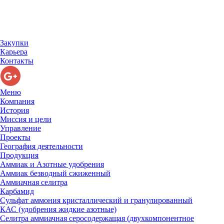
Закупки
Карьера
Контакты
Меню
Компания
История
Миссия и цели
Управление
Проекты
География деятельности
Продукция
Аммиак и Азотные удобрения
Аммиак безводный сжиженный
Аммиачная селитра
Карбамид
Сульфат аммония кристаллический и гранулированный
КАС (удобрения жидкие азотные)
Селитра аммиачная серосодержащая (двухкомпонентное