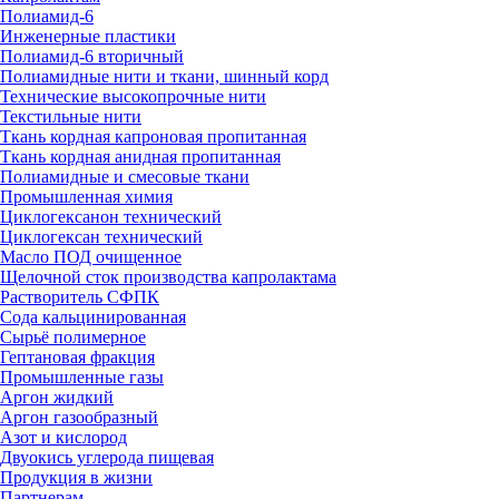
Полиамид-6
Инженерные пластики
Полиамид-6 вторичный
Полиамидные нити и ткани, шинный корд
Технические высокопрочные нити
Текстильные нити
Ткань кордная капроновая пропитанная
Ткань кордная анидная пропитанная
Полиамидные и смесовые ткани
Промышленная химия
Циклогексанон технический
Циклогексан технический
Масло ПОД очищенное
Щелочной сток производства капролактама
Растворитель СФПК
Сода кальцинированная
Сырьё полимерное
Гептановая фракция
Промышленные газы
Аргон жидкий
Аргон газообразный
Азот и кислород
Двуокись углерода пищевая
Продукция в жизни
Партнерам