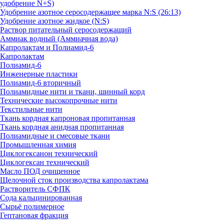
удобрение N+S)
Удобрение азотное серосодержащее марка N:S (26:13)
Удобрение азотное жидкое (N:S)
Раствор питательный серосодержащий
Аммиак водный (Аммиачная вода)
Капролактам и Полиамид-6
Капролактам
Полиамид-6
Инженерные пластики
Полиамид-6 вторичный
Полиамидные нити и ткани, шинный корд
Технические высокопрочные нити
Текстильные нити
Ткань кордная капроновая пропитанная
Ткань кордная анидная пропитанная
Полиамидные и смесовые ткани
Промышленная химия
Циклогексанон технический
Циклогексан технический
Масло ПОД очищенное
Щелочной сток производства капролактама
Растворитель СФПК
Сода кальцинированная
Сырьё полимерное
Гептановая фракция