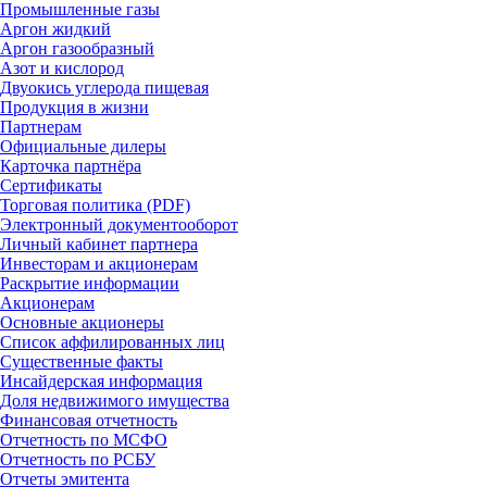
Промышленные газы
Аргон жидкий
Аргон газообразный
Азот и кислород
Двуокись углерода пищевая
Продукция в жизни
Партнерам
Официальные дилеры
Карточка партнёра
Сертификаты
Торговая политика (PDF)
Электронный документооборот
Личный кабинет партнера
Инвесторам и акционерам
Раскрытие информации
Акционерам
Основные акционеры
Список аффилированных лиц
Существенные факты
Инсайдерская информация
Доля недвижимого имущества
Финансовая отчетность
Отчетность по МСФО
Отчетность по РСБУ
Отчеты эмитента