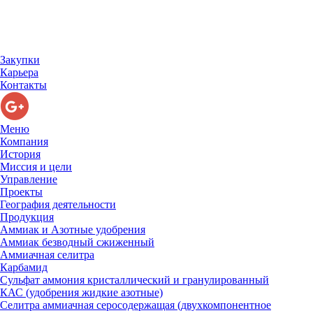
Закупки
Карьера
Контакты
Меню
Компания
История
Миссия и цели
Управление
Проекты
География деятельности
Продукция
Аммиак и Азотные удобрения
Аммиак безводный сжиженный
Аммиачная селитра
Карбамид
Сульфат аммония кристаллический и гранулированный
КАС (удобрения жидкие азотные)
Селитра аммиачная серосодержащая (двухкомпонентное