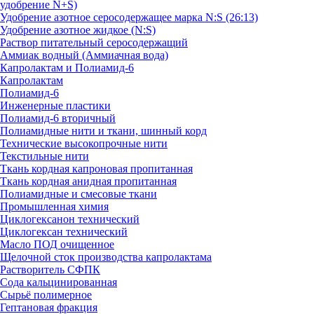
удобрение N+S)
Удобрение азотное серосодержащее марка N:S (26:13)
Удобрение азотное жидкое (N:S)
Раствор питательный серосодержащий
Аммиак водный (Аммиачная вода)
Капролактам и Полиамид-6
Капролактам
Полиамид-6
Инженерные пластики
Полиамид-6 вторичный
Полиамидные нити и ткани, шинный корд
Технические высокопрочные нити
Текстильные нити
Ткань кордная капроновая пропитанная
Ткань кордная анидная пропитанная
Полиамидные и смесовые ткани
Промышленная химия
Циклогексанон технический
Циклогексан технический
Масло ПОД очищенное
Щелочной сток производства капролактама
Растворитель СФПК
Сода кальцинированная
Сырьё полимерное
Гептановая фракция