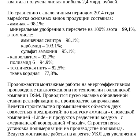
квартала получена чистая прибыль 2,4 млрд. рублей.
По сравнению с аналогичным периодом 2014 года
выработка основных видов продукции составила:
- аммиак – 98,1%;
- минеральные удобрения в пересчете на 100% азота – 99,1%,
в том числе:
аммиачная селитра – 98,1%;
карбамид – 103,1%;
сульфат аммония – 95,1%;
- капролактам – 92,7%;
- полиамид-6 – 94,9%;
- техническая нить – 82,5%;
- ткань кордная – 77,8%.
Продолжаются монтажные работы на энергоэффективном
производстве циклогексанона по технологии голландской
компании DSM. Проводится пуско-наладка обновленной
стадии ректификации на производстве капролактама.
Ведется строительство промышленных объектов двух
совместных предприятий: по выпуску аммиака - с немецкой
компанией «Linde» и продуктов разделения воздуха - с
американской корпорацией «Praxair». Строится пятая
установка полимеризации на производстве полиамида.
Ведутся монтажные работы на агрегате УКЛ для увеличения