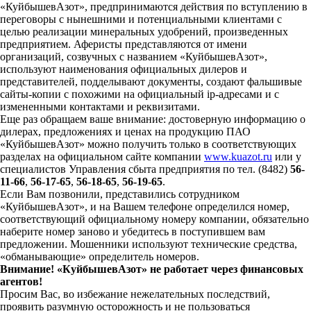
«КуйбышевАзот», предпринимаются действия по вступлению в
переговоры с нынешними и потенциальными клиентами с
целью реализации минеральных удобрений, произведенных
предприятием. Аферисты представляются от имени
организаций, созвучных с названием «КуйбышевАзот»,
используют наименования официальных дилеров и
представителей, подделывают документы, создают фальшивые
сайты-копии с похожими на официальный ip-адресами и с
измененными контактами и реквизитами.
Еще раз обращаем ваше внимание: достоверную информацию о
дилерах, предложениях и ценах на продукцию ПАО
«КуйбышевАзот» можно получить только в соответствующих
разделах на официальном сайте компании
www.kuazot.ru
или у
специалистов Управления сбыта предприятия по тел. (8482)
56-
11-66
,
56-17-65
,
56-18-65
,
56-19-65
.
Если Вам позвонили, представились сотрудником
«КуйбышевАзот», и на Вашем телефоне определился номер,
соответствующий официальному номеру компании, обязательно
наберите номер заново и убедитесь в поступившем вам
предложении. Мошенники используют технические средства,
«обманывающие» определитель номеров.
Внимание! «КуйбышевАзот» не работает через финансовых
агентов!
Просим Вас, во избежание нежелательных последствий,
проявить разумную осторожность и не пользоваться