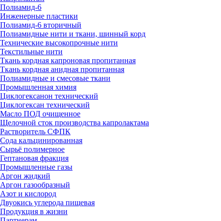
Полиамид-6
Инженерные пластики
Полиамид-6 вторичный
Полиамидные нити и ткани, шинный корд
Технические высокопрочные нити
Текстильные нити
Ткань кордная капроновая пропитанная
Ткань кордная анидная пропитанная
Полиамидные и смесовые ткани
Промышленная химия
Циклогексанон технический
Циклогексан технический
Масло ПОД очищенное
Щелочной сток производства капролактама
Растворитель СФПК
Сода кальцинированная
Сырьё полимерное
Гептановая фракция
Промышленные газы
Аргон жидкий
Аргон газообразный
Азот и кислород
Двуокись углерода пищевая
Продукция в жизни
Партнерам