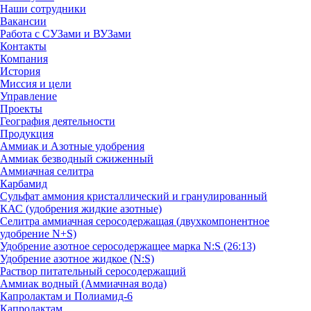
Наши сотрудники
Вакансии
Работа с СУЗами и ВУЗами
Контакты
Компания
История
Миссия и цели
Управление
Проекты
География деятельности
Продукция
Аммиак и Азотные удобрения
Аммиак безводный сжиженный
Аммиачная селитра
Карбамид
Сульфат аммония кристаллический и гранулированный
КАС (удобрения жидкие азотные)
Селитра аммиачная серосодержащая (двухкомпонентное
удобрение N+S)
Удобрение азотное серосодержащее марка N:S (26:13)
Удобрение азотное жидкое (N:S)
Раствор питательный серосодержащий
Аммиак водный (Аммиачная вода)
Капролактам и Полиамид-6
Капролактам