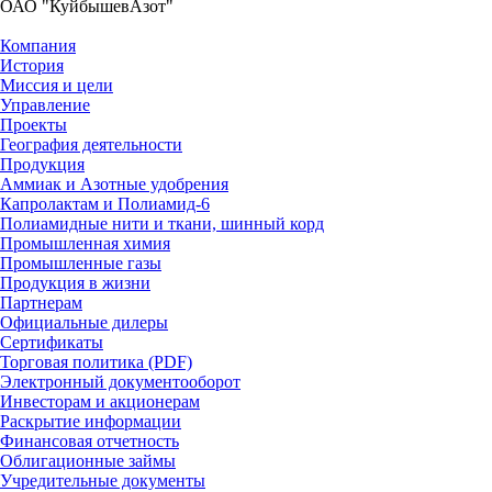
ОАО "КуйбышевАзот"
Компания
История
Миссия и цели
Управление
Проекты
География деятельности
Продукция
Аммиак и Азотные удобрения
Капролактам и Полиамид-6
Полиамидные нити и ткани, шинный корд
Промышленная химия
Промышленные газы
Продукция в жизни
Партнерам
Официальные дилеры
Сертификаты
Торговая политика (PDF)
Электронный документооборот
Инвесторам и акционерам
Раскрытие информации
Финансовая отчетность
Облигационные займы
Учредительные документы