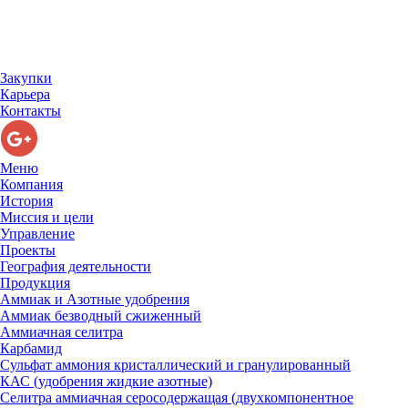
Закупки
Карьера
Контакты
Меню
Компания
История
Миссия и цели
Управление
Проекты
География деятельности
Продукция
Аммиак и Азотные удобрения
Аммиак безводный сжиженный
Аммиачная селитра
Карбамид
Сульфат аммония кристаллический и гранулированный
КАС (удобрения жидкие азотные)
Селитра аммиачная серосодержащая (двухкомпонентное