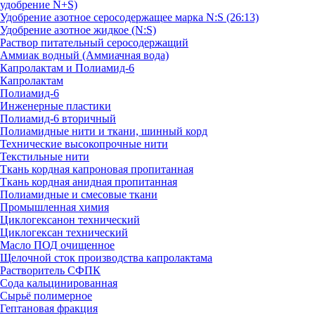
удобрение N+S)
Удобрение азотное серосодержащее марка N:S (26:13)
Удобрение азотное жидкое (N:S)
Раствор питательный серосодержащий
Аммиак водный (Аммиачная вода)
Капролактам и Полиамид-6
Капролактам
Полиамид-6
Инженерные пластики
Полиамид-6 вторичный
Полиамидные нити и ткани, шинный корд
Технические высокопрочные нити
Текстильные нити
Ткань кордная капроновая пропитанная
Ткань кордная анидная пропитанная
Полиамидные и смесовые ткани
Промышленная химия
Циклогексанон технический
Циклогексан технический
Масло ПОД очищенное
Щелочной сток производства капролактама
Растворитель СФПК
Сода кальцинированная
Сырьё полимерное
Гептановая фракция