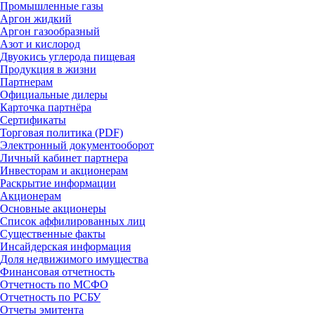
Промышленные газы
Аргон жидкий
Аргон газообразный
Азот и кислород
Двуокись углерода пищевая
Продукция в жизни
Партнерам
Официальные дилеры
Карточка партнёра
Сертификаты
Торговая политика (PDF)
Электронный документооборот
Личный кабинет партнера
Инвесторам и акционерам
Раскрытие информации
Акционерам
Основные акционеры
Список аффилированных лиц
Существенные факты
Инсайдерская информация
Доля недвижимого имущества
Финансовая отчетность
Отчетность по МСФО
Отчетность по РСБУ
Отчеты эмитента