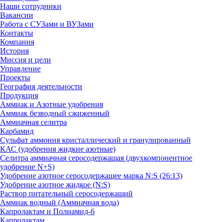
Наши сотрудники
Вакансии
Работа с СУЗами и ВУЗами
Контакты
Компания
История
Миссия и цели
Управление
Проекты
География деятельности
Продукция
Аммиак и Азотные удобрения
Аммиак безводный сжиженный
Аммиачная селитра
Карбамид
Сульфат аммония кристаллический и гранулированный
КАС (удобрения жидкие азотные)
Селитра аммиачная серосодержащая (двухкомпонентное
удобрение N+S)
Удобрение азотное серосодержащее марка N:S (26:13)
Удобрение азотное жидкое (N:S)
Раствор питательный серосодержащий
Аммиак водный (Аммиачная вода)
Капролактам и Полиамид-6
Капролактам