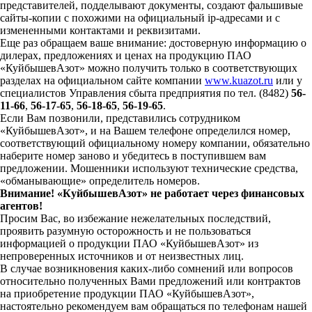
представителей, подделывают документы, создают фальшивые
сайты-копии с похожими на официальный ip-адресами и с
измененными контактами и реквизитами.
Еще раз обращаем ваше внимание: достоверную информацию о
дилерах, предложениях и ценах на продукцию ПАО
«КуйбышевАзот» можно получить только в соответствующих
разделах на официальном сайте компании
www.kuazot.ru
или у
специалистов Управления сбыта предприятия по тел. (8482)
56-
11-66
,
56-17-65
,
56-18-65
,
56-19-65
.
Если Вам позвонили, представились сотрудником
«КуйбышевАзот», и на Вашем телефоне определился номер,
соответствующий официальному номеру компании, обязательно
наберите номер заново и убедитесь в поступившем вам
предложении. Мошенники используют технические средства,
«обманывающие» определитель номеров.
Внимание! «КуйбышевАзот» не работает через финансовых
агентов!
Просим Вас, во избежание нежелательных последствий,
проявить разумную осторожность и не пользоваться
информацией о продукции ПАО «КуйбышевАзот» из
непроверенных источников и от неизвестных лиц.
В случае возникновения каких-либо сомнений или вопросов
относительно полученных Вами предложений или контрактов
на приобретение продукции ПАО «КуйбышевАзот»,
настоятельно рекомендуем вам обращаться по телефонам нашей