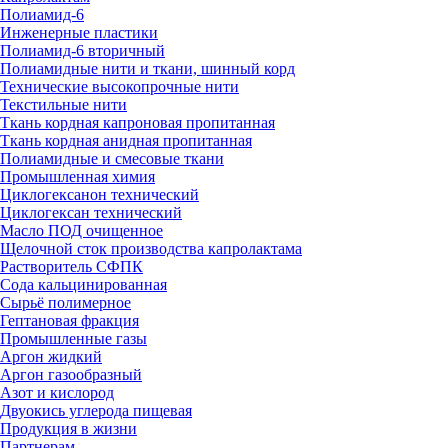
Полиамид-6
Инженерные пластики
Полиамид-6 вторичный
Полиамидные нити и ткани, шинный корд
Технические высокопрочные нити
Текстильные нити
Ткань кордная капроновая пропитанная
Ткань кордная анидная пропитанная
Полиамидные и смесовые ткани
Промышленная химия
Циклогексанон технический
Циклогексан технический
Масло ПОД очищенное
Щелочной сток производства капролактама
Растворитель СФПК
Сода кальцинированная
Сырьё полимерное
Гептановая фракция
Промышленные газы
Аргон жидкий
Аргон газообразный
Азот и кислород
Двуокись углерода пищевая
Продукция в жизни
Партнерам