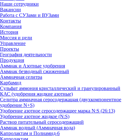
Наши сотрудники
Вакансии
Работа с СУЗами и ВУЗами
Контакты
Компания
История
Миссия и цели
Управление
Проекты
География деятельности
Продукция
Аммиак и Азотные удобрения
Аммиак безводный сжиженный
Аммиачная селитра
Карбамид
Сульфат аммония кристаллический и гранулированный
КАС (удобрения жидкие азотные)
Селитра аммиачная серосодержащая (двухкомпонентное
удобрение N+S)
Удобрение азотное серосодержащее марка N:S (26:13)
Удобрение азотное жидкое (N:S)
Раствор питательный серосодержащий
Аммиак водный (Аммиачная вода)
Капролактам и Полиамид-6
Капролактам