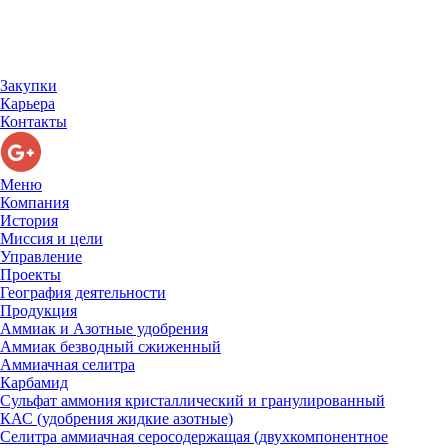
Закупки
Карьера
Контакты
Меню
Компания
История
Миссия и цели
Управление
Проекты
География деятельности
Продукция
Аммиак и Азотные удобрения
Аммиак безводный сжиженный
Аммиачная селитра
Карбамид
Сульфат аммония кристаллический и гранулированный
КАС (удобрения жидкие азотные)
Селитра аммиачная серосодержащая (двухкомпонентное