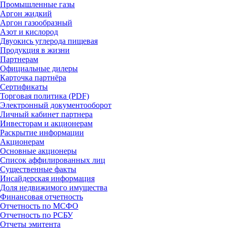
Промышленные газы
Аргон жидкий
Аргон газообразный
Азот и кислород
Двуокись углерода пищевая
Продукция в жизни
Партнерам
Официальные дилеры
Карточка партнёра
Сертификаты
Торговая политика (PDF)
Электронный документооборот
Личный кабинет партнера
Инвесторам и акционерам
Раскрытие информации
Акционерам
Основные акционеры
Список аффилированных лиц
Существенные факты
Инсайдерская информация
Доля недвижимого имущества
Финансовая отчетность
Отчетность по МСФО
Отчетность по РСБУ
Отчеты эмитента