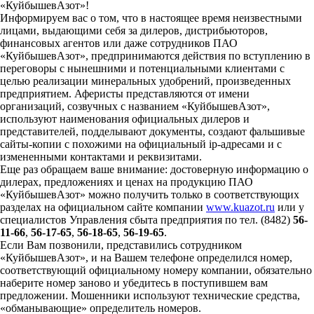
«КуйбышевАзот»!
Информируем вас о том, что в настоящее время неизвестными
лицами, выдающими себя за дилеров, дистрибьюторов,
финансовых агентов или даже сотрудников ПАО
«КуйбышевАзот», предпринимаются действия по вступлению в
переговоры с нынешними и потенциальными клиентами с
целью реализации минеральных удобрений, произведенных
предприятием. Аферисты представляются от имени
организаций, созвучных с названием «КуйбышевАзот»,
используют наименования официальных дилеров и
представителей, подделывают документы, создают фальшивые
сайты-копии с похожими на официальный ip-адресами и с
измененными контактами и реквизитами.
Еще раз обращаем ваше внимание: достоверную информацию о
дилерах, предложениях и ценах на продукцию ПАО
«КуйбышевАзот» можно получить только в соответствующих
разделах на официальном сайте компании
www.kuazot.ru
или у
специалистов Управления сбыта предприятия по тел. (8482)
56-
11-66
,
56-17-65
,
56-18-65
,
56-19-65
.
Если Вам позвонили, представились сотрудником
«КуйбышевАзот», и на Вашем телефоне определился номер,
соответствующий официальному номеру компании, обязательно
наберите номер заново и убедитесь в поступившем вам
предложении. Мошенники используют технические средства,
«обманывающие» определитель номеров.