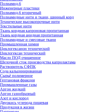
Полиамид-6
Инженерные пластики
Полиамид-6 вторичный
Полиамидные нити и ткани, шинный корд
Технические высокопрочные нити
Текстильные нити
Ткань кордная капроновая пропитанная
Ткань кордная анидная пропитанная
Полиамидные и смесовые ткани
Промышленная химия
Циклогексанон технический
Циклогексан технический
Масло ПОД очищенное
Щелочной сток производства капролактама
Растворитель СФПК
Сода кальцинированная
Сырьё полимерное
Гептановая фракция
Промышленные газы
Аргон жидкий
Аргон газообразный
Азот и кислород
Двуокись углерода пищевая
Продукция в жизни
Партнерам