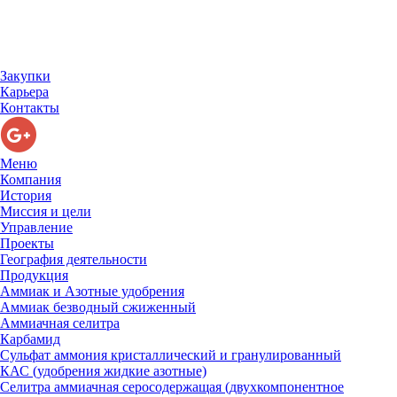
Закупки
Карьера
Контакты
Меню
Компания
История
Миссия и цели
Управление
Проекты
География деятельности
Продукция
Аммиак и Азотные удобрения
Аммиак безводный сжиженный
Аммиачная селитра
Карбамид
Сульфат аммония кристаллический и гранулированный
КАС (удобрения жидкие азотные)
Селитра аммиачная серосодержащая (двухкомпонентное