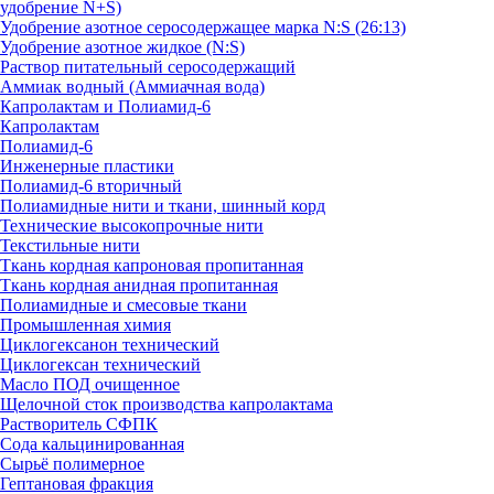
удобрение N+S)
Удобрение азотное серосодержащее марка N:S (26:13)
Удобрение азотное жидкое (N:S)
Раствор питательный серосодержащий
Аммиак водный (Аммиачная вода)
Капролактам и Полиамид-6
Капролактам
Полиамид-6
Инженерные пластики
Полиамид-6 вторичный
Полиамидные нити и ткани, шинный корд
Технические высокопрочные нити
Текстильные нити
Ткань кордная капроновая пропитанная
Ткань кордная анидная пропитанная
Полиамидные и смесовые ткани
Промышленная химия
Циклогексанон технический
Циклогексан технический
Масло ПОД очищенное
Щелочной сток производства капролактама
Растворитель СФПК
Сода кальцинированная
Сырьё полимерное
Гептановая фракция