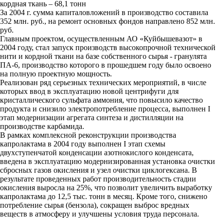
кордная ткань – 68,1 тонн
За 2004 г. сумма капиталовложений в производство составила
352 млн. руб., на ремонт основных фондов направлено 852 млн.
руб.
Главным проектом, осуществленным АО «Куйбышевазот» в
2004 году, стал запуск производств высокопрочной технической
нити и кордной ткани на базе собственного сырья - гранулята
ПА-6, производство которого в прошедшем году было освоено
на полную проектную мощность.
Реализован ряд серьезных технических мероприятий, в числе
которых ввод в эксплуатацию новой центрифуги для
кристаллического сульфата аммония, что повысило качество
продукта и снизило электропотребление процесса, выполнен I
этап модернизации агрегата синтеза и дистилляции на
производстве карбамида.
В рамках комплексной реконструкции производства
капролактама в 2004 году выполнен I этап схемы
двухступенчатой конденсации азотнокислого конденсата,
введена в эксплуатацию модернизированная установка очистки
сбросных газов окисления и узел очистки циклогексана. В
результате проведенных работ производительность стадии
окисления выросла на 25%, что позволит увеличить выработку
капролактама до 12,5 тыс. тонн в месяц. Кроме того, снижено
потребление сырья (бензола), сокращен выброс вредных
веществ в атмосферу и улучшены условия труда персонала.