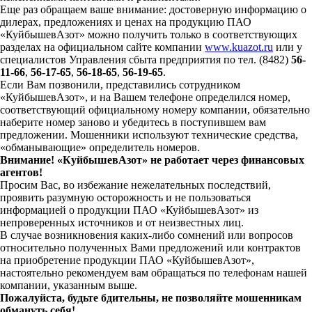
Еще раз обращаем ваше внимание: достоверную информацию о
дилерах, предложениях и ценах на продукцию ПАО
«КуйбышевАзот» можно получить только в соответствующих
разделах на официальном сайте компании
www.kuazot.ru
или у
специалистов Управления сбыта предприятия по тел. (8482)
56-
11-66
,
56-17-65
,
56-18-65
,
56-19-65
.
Если Вам позвонили, представились сотрудником
«КуйбышевАзот», и на Вашем телефоне определился номер,
соответствующий официальному номеру компании, обязательно
наберите номер заново и убедитесь в поступившем вам
предложении. Мошенники используют технические средства,
«обманывающие» определитель номеров.
Внимание! «КуйбышевАзот» не работает через финансовых
агентов!
Просим Вас, во избежание нежелательных последствий,
проявить разумную осторожность и не пользоваться
информацией о продукции ПАО «КуйбышевАзот» из
непроверенных источников и от неизвестных лиц.
В случае возникновения каких-либо сомнений или вопросов
относительно полученных Вами предложений или контрактов
на приобретение продукции ПАО «КуйбышевАзот»,
настоятельно рекомендуем вам обращаться по телефонам нашей
компании, указанным выше.
Пожалуйста, будьте бдительны, не позволяйте мошенникам
обмануть себя!