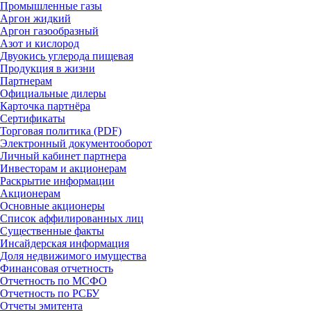
Промышленные газы
Аргон жидкий
Аргон газообразный
Азот и кислород
Двуокись углерода пищевая
Продукция в жизни
Партнерам
Официальные дилеры
Карточка партнёра
Сертификаты
Торговая политика (PDF)
Электронный документооборот
Личный кабинет партнера
Инвесторам и акционерам
Раскрытие информации
Акционерам
Основные акционеры
Список аффилированных лиц
Существенные факты
Инсайдерская информация
Доля недвижимого имущества
Финансовая отчетность
Отчетность по МСФО
Отчетность по РСБУ
Отчеты эмитента