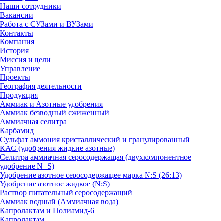
Наши сотрудники
Вакансии
Работа с СУЗами и ВУЗами
Контакты
Компания
История
Миссия и цели
Управление
Проекты
География деятельности
Продукция
Аммиак и Азотные удобрения
Аммиак безводный сжиженный
Аммиачная селитра
Карбамид
Сульфат аммония кристаллический и гранулированный
КАС (удобрения жидкие азотные)
Селитра аммиачная серосодержащая (двухкомпонентное
удобрение N+S)
Удобрение азотное серосодержащее марка N:S (26:13)
Удобрение азотное жидкое (N:S)
Раствор питательный серосодержащий
Аммиак водный (Аммиачная вода)
Капролактам и Полиамид-6
Капролактам