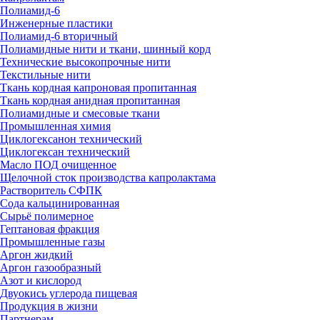
Полиамид-6
Инженерные пластики
Полиамид-6 вторичный
Полиамидные нити и ткани, шинный корд
Технические высокопрочные нити
Текстильные нити
Ткань кордная капроновая пропитанная
Ткань кордная анидная пропитанная
Полиамидные и смесовые ткани
Промышленная химия
Циклогексанон технический
Циклогексан технический
Масло ПОД очищенное
Щелочной сток производства капролактама
Растворитель СФПК
Сода кальцинированная
Сырьё полимерное
Гептановая фракция
Промышленные газы
Аргон жидкий
Аргон газообразный
Азот и кислород
Двуокись углерода пищевая
Продукция в жизни
Партнерам