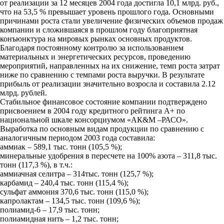
от реализации за 12 месяцев 2004 года достигла 10,1 млрд. руб.,
что на 53,5 % превышает уровень прошлого года. Основными
причинами роста стали увеличение физических объемов продаж
компании и сложившаяся в прошлом году благоприятная
конъюнктура на мировых рынках основных продуктов.
Благодаря постоянному контролю за использованием
материальных и энергетических ресурсов, проведению
мероприятий, направленных на их снижение, темп роста затрат
ниже по сравнению с темпами роста выручки. В результате
прибыль от реализации значительно возросла и составила 2.12
млрд. рублей.
Стабильное финансовое состояние компании подтверждено
присвоением в 2004 году кредитного рейтинга А+ по
национальной шкале консорциумом «АК&М –РАСО».
Выработка по основным видам продукции по сравнению с
аналогичным периодом 2003 года составила:
аммиак – 589,1 тыс. тонн (105,5 %);
минеральные удобрения в пересчете на 100% азота – 311,8 тыс.
тонн (117,3 %), в т.ч.:
аммиачная селитра – 314тыс. тонн (125,7 %);
карбамид – 240,4 тыс. тонн (115,4 %);
сульфат аммония 370,6 тыс. тонн (115,0 %);
капролактам – 134,5 тыс. тонн (109,6 %);
полиамид-6 – 17,9 тыс. тонн;
полиамидная нить – 1,2 тыс. тонн;