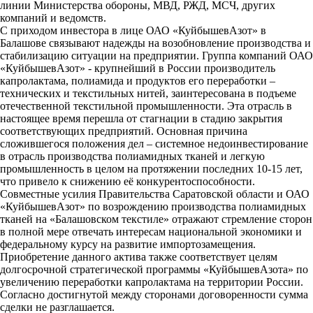
линии Министерства обороны, МВД, РЖД, МСЧ, других
компаний и ведомств.
С приходом инвестора в лице ОАО «КуйбышевАзот» в
Балашове связывают надежды на возобновление производства и
стабилизацию ситуации на предприятии. Группа компаний ОАО
«КуйбышевАзот» - крупнейший в России производитель
капролактама, полиамида и продуктов его переработки –
технических и текстильных нитей, заинтересована в подъеме
отечественной текстильной промышленности. Эта отрасль в
настоящее время перешла от стагнации в стадию закрытия
соответствующих предприятий. Основная причина
сложившегося положения дел – системное недоинвестирование
в отрасль производства полиамидных тканей и легкую
промышленность в целом на протяжении последних 10-15 лет,
что привело к снижению её конкурентоспособности.
Совместные усилия Правительства Саратовской области и ОАО
«КуйбышевАзот» по возрождению производства полиамидных
тканей на «Балашовском текстиле» отражают стремление сторон
в полной мере отвечать интересам национальной экономики и
федеральному курсу на развитие импортозамещения.
Приобретение данного актива также соответствует целям
долгосрочной стратегической программы «КуйбышевАзота» по
увеличению переработки капролактама на территории России.
Согласно достигнутой между сторонами договоренности сумма
сделки не разглашается.