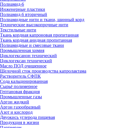
Полиамид-6
Инженерные пластики
Полиамид-6 вторичный
Полиамидные нити и ткани, шинный корд
Технические высокопрочные нити
Текстильные нити
Ткань кордная капроновая пропитанная
Ткань кордная анидная пропитанная
Полиамидные и смесовые ткани
Промышленная химия
Циклогексанон технический
Циклогексан технический
Масло ПОД очищенное
Щелочной сток производства капролактама
Растворитель СФПК
Сода кальцинированная
Сырьё полимерное
Гептановая фракция
Промышленные газы
Аргон жидкий
Аргон газообразный
Азот и кислород
Двуокись углерода пищевая
Продукция в жизни
Партнерам