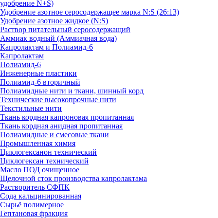
удобрение N+S)
Удобрение азотное серосодержащее марка N:S (26:13)
Удобрение азотное жидкое (N:S)
Раствор питательный серосодержащий
Аммиак водный (Аммиачная вода)
Капролактам и Полиамид-6
Капролактам
Полиамид-6
Инженерные пластики
Полиамид-6 вторичный
Полиамидные нити и ткани, шинный корд
Технические высокопрочные нити
Текстильные нити
Ткань кордная капроновая пропитанная
Ткань кордная анидная пропитанная
Полиамидные и смесовые ткани
Промышленная химия
Циклогексанон технический
Циклогексан технический
Масло ПОД очищенное
Щелочной сток производства капролактама
Растворитель СФПК
Сода кальцинированная
Сырьё полимерное
Гептановая фракция