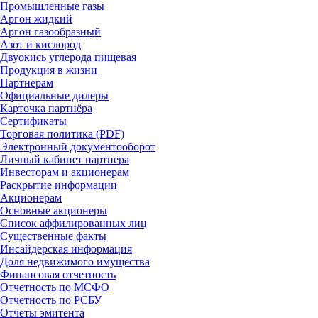
Промышленные газы
Аргон жидкий
Аргон газообразный
Азот и кислород
Двуокись углерода пищевая
Продукция в жизни
Партнерам
Официальные дилеры
Карточка партнёра
Сертификаты
Торговая политика (PDF)
Электронный документооборот
Личный кабинет партнера
Инвесторам и акционерам
Раскрытие информации
Акционерам
Основные акционеры
Список аффилированных лиц
Существенные факты
Инсайдерская информация
Доля недвижимого имущества
Финансовая отчетность
Отчетность по МСФО
Отчетность по РСБУ
Отчеты эмитента