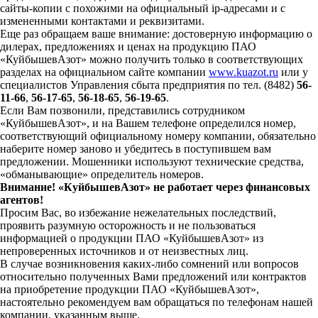
сайты-копии с похожими на официальный ip-адресами и с
измененными контактами и реквизитами.
Еще раз обращаем ваше внимание: достоверную информацию о
дилерах, предложениях и ценах на продукцию ПАО
«КуйбышевАзот» можно получить только в соответствующих
разделах на официальном сайте компании
www.kuazot.ru
или у
специалистов Управления сбыта предприятия по тел. (8482)
56-
11-66
,
56-17-65
,
56-18-65
,
56-19-65
.
Если Вам позвонили, представились сотрудником
«КуйбышевАзот», и на Вашем телефоне определился номер,
соответствующий официальному номеру компании, обязательно
наберите номер заново и убедитесь в поступившем вам
предложении. Мошенники используют технические средства,
«обманывающие» определитель номеров.
Внимание! «КуйбышевАзот» не работает через финансовых
агентов!
Просим Вас, во избежание нежелательных последствий,
проявить разумную осторожность и не пользоваться
информацией о продукции ПАО «КуйбышевАзот» из
непроверенных источников и от неизвестных лиц.
В случае возникновения каких-либо сомнений или вопросов
относительно полученных Вами предложений или контрактов
на приобретение продукции ПАО «КуйбышевАзот»,
настоятельно рекомендуем вам обращаться по телефонам нашей
компании, указанным выше.