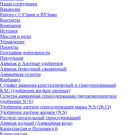
Наши сотрудники
Вакансии
Работа с СУЗами и ВУЗами
Контакты
Компания
История
Миссия и цели
Управление
Проекты
География деятельности
Продукция
Аммиак и Азотные удобрения
Аммиак безводный сжиженный
Аммиачная селитра
Карбамид
Сульфат аммония кристаллический и гранулированный
КАС (удобрения жидкие азотные)
Селитра аммиачная серосодержащая (двухкомпонентное
удобрение N+S)
Удобрение азотное серосодержащее марка N:S (26:13)
Удобрение азотное жидкое (N:S)
Раствор питательный серосодержащий
Аммиак водный (Аммиачная вода)
Капролактам и Полиамид-6
Капролактам