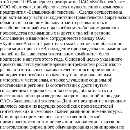
этой цели 100% дочернее предприятие ОАО «КуйбышевАзот» -
ООО «Балтекс», приобрело часть имущественного комплекса
предприятия «Балашовский текстиль». Сделка осуществлена
при активном участии и содействии Правительства Саратовской
области, выразившим большую заинтересованность в
возобновлении работы и дальнейшем стабильном развитии
производства полиамидных и других тканей в регионе.
Соглашение о взаимном сотрудничестве между ОАО
«КуйбышевАзот» и Правительством Саратовской области по
реализации проекта «Возрождение производства полиамидных
тканей на Балашовском текстильном комбинате» было
подписано в августе этого года. Основной целью указанного
проекта является удовлетворение потребностей российского
рынка в текстильных тканях отечественного производства,
конкурентоспособных по качеству и цене аналогичным
импортным материалам, а также улучшение социальной
обстановки в регионе. В соответствии с достигнутым
соглашением стороны взяли на себя ряд обязательств по
восстановлению производства на промышленной площадке
ОАО «Балашовский текстиль» Данное предприятие в прошлом
являлось одним из ведущих российских производителей
синтетических и смесовых тканей различной номенклатуры.
Они широко применялись в отечественной легкой
промышленности, в том числе - при выполнении заказов по
изготовлению фирменного обмундирования и экипировки по