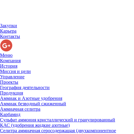
Закупки
Карьера
Контакты
Меню
Компания
История
Миссия и цели
Управление
Проекты
География деятельности
Продукция
Аммиак и Азотные удобрения
Аммиак безводный сжиженный
Аммиачная селитра
Карбамид
Сульфат аммония кристаллический и гранулированный
КАС (удобрения жидкие азотные)
Селитра аммиачная серосодержащая (двухкомпонентное