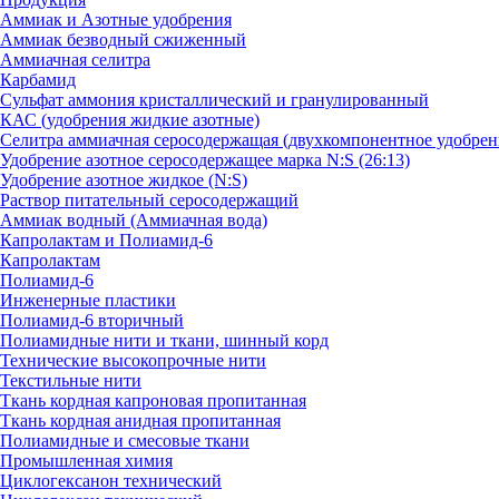
Аммиак и Азотные удобрения
Аммиак безводный сжиженный
Аммиачная селитра
Карбамид
Сульфат аммония кристаллический и гранулированный
КАС (удобрения жидкие азотные)
Селитра аммиачная серосодержащая (двухкомпонентное удобрен
Удобрение азотное серосодержащее марка N:S (26:13)
Удобрение азотное жидкое (N:S)
Раствор питательный серосодержащий
Аммиак водный (Аммиачная вода)
Капролактам и Полиамид-6
Капролактам
Полиамид-6
Инженерные пластики
Полиамид-6 вторичный
Полиамидные нити и ткани, шинный корд
Технические высокопрочные нити
Текстильные нити
Ткань кордная капроновая пропитанная
Ткань кордная анидная пропитанная
Полиамидные и смесовые ткани
Промышленная химия
Циклогексанон технический