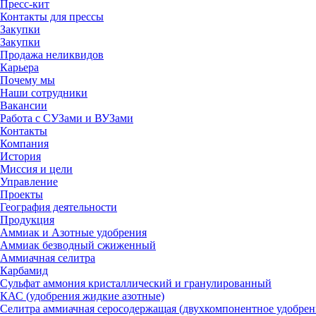
Пресс-кит
Контакты для прессы
Закупки
Закупки
Продажа неликвидов
Карьера
Почему мы
Наши сотрудники
Вакансии
Работа с СУЗами и ВУЗами
Контакты
Компания
История
Миссия и цели
Управление
Проекты
География деятельности
Продукция
Аммиак и Азотные удобрения
Аммиак безводный сжиженный
Аммиачная селитра
Карбамид
Сульфат аммония кристаллический и гранулированный
КАС (удобрения жидкие азотные)
Селитра аммиачная серосодержащая (двухкомпонентное удобрен