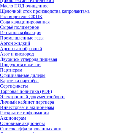
Циклогексан технический
Масло ПОД очищенное
Щелочной сток производства капролактама
Растворитель СФПК
Сода кальцинированная
Сырьё полимерное
Гептановая фракция
Промышленные газы
Аргон жидкий
Аргон газообразный
Азот и кислород
Двуокись углерода пищевая
Продукция в жизни
Партнерам
Официальные дилеры
Карточка партнёра
Сертификаты
Торговая политика (PDF)
Электронный документооборот
Личный кабинет партнера
Инвесторам и акционерам
Раскрытие информации
Акционерам
Основные акционеры
Список аффилированных лиц