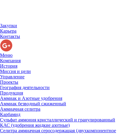
Закупки
Карьера
Контакты
Меню
Компания
История
Миссия и цели
Управление
Проекты
География деятельности
Продукция
Аммиак и Азотные удобрения
Аммиак безводный сжиженный
Аммиачная селитра
Карбамид
Сульфат аммония кристаллический и гранулированный
КАС (удобрения жидкие азотные)
Селитра аммиачная серосодержащая (двухкомпонентное