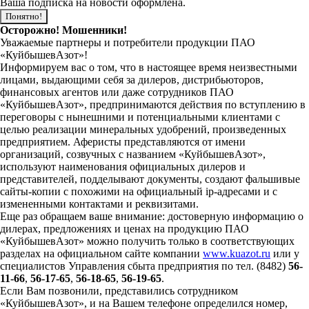
Ваша подписка на новости оформлена.
Понятно!
Осторожно! Мошенники!
Уважаемые партнеры и потребители продукции ПАО
«КуйбышевАзот»!
Информируем вас о том, что в настоящее время неизвестными
лицами, выдающими себя за дилеров, дистрибьюторов,
финансовых агентов или даже сотрудников ПАО
«КуйбышевАзот», предпринимаются действия по вступлению в
переговоры с нынешними и потенциальными клиентами с
целью реализации минеральных удобрений, произведенных
предприятием. Аферисты представляются от имени
организаций, созвучных с названием «КуйбышевАзот»,
используют наименования официальных дилеров и
представителей, подделывают документы, создают фальшивые
сайты-копии с похожими на официальный ip-адресами и с
измененными контактами и реквизитами.
Еще раз обращаем ваше внимание: достоверную информацию о
дилерах, предложениях и ценах на продукцию ПАО
«КуйбышевАзот» можно получить только в соответствующих
разделах на официальном сайте компании
www.kuazot.ru
или у
специалистов Управления сбыта предприятия по тел. (8482)
56-
11-66
,
56-17-65
,
56-18-65
,
56-19-65
.
Если Вам позвонили, представились сотрудником
«КуйбышевАзот», и на Вашем телефоне определился номер,