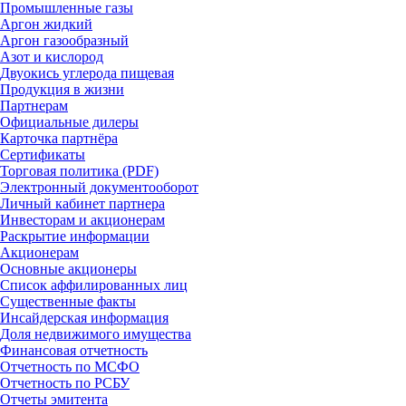
Промышленные газы
Аргон жидкий
Аргон газообразный
Азот и кислород
Двуокись углерода пищевая
Продукция в жизни
Партнерам
Официальные дилеры
Карточка партнёра
Сертификаты
Торговая политика (PDF)
Электронный документооборот
Личный кабинет партнера
Инвесторам и акционерам
Раскрытие информации
Акционерам
Основные акционеры
Список аффилированных лиц
Существенные факты
Инсайдерская информация
Доля недвижимого имущества
Финансовая отчетность
Отчетность по МСФО
Отчетность по РСБУ
Отчеты эмитента