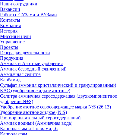
Наши сотрудники
Вакансии
Работа с СУЗами и ВУЗами
Контакты
Компания
История
Миссия и цели
Управление
Проекты
География деятельности
Продукция
Аммиак и Азотные удобрения
Аммиак безводный сжиженный
Аммиачная селитра
Карбамид
Сульфат аммония кристаллический и гранулированный
КАС (удобрения жидкие азотные)
Селитра аммиачная серосодержащая (двухкомпонентное
удобрение N+S)
Удобрение азотное серосодержащее марка N:S (26:13)
Удобрение азотное жидкое (N:S)
Раствор питательный серосодержащий
Аммиак водный (Аммиачная вода)
Капролактам и Полиамид-6
Капролактам