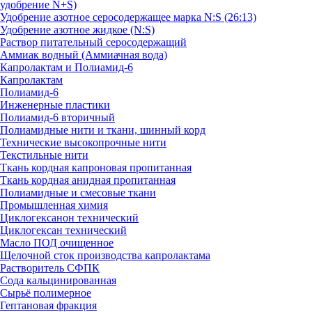
удобрение N+S)
Удобрение азотное серосодержащее марка N:S (26:13)
Удобрение азотное жидкое (N:S)
Раствор питательный серосодержащий
Аммиак водный (Аммиачная вода)
Капролактам и Полиамид-6
Капролактам
Полиамид-6
Инженерные пластики
Полиамид-6 вторичный
Полиамидные нити и ткани, шинный корд
Технические высокопрочные нити
Текстильные нити
Ткань кордная капроновая пропитанная
Ткань кордная анидная пропитанная
Полиамидные и смесовые ткани
Промышленная химия
Циклогексанон технический
Циклогексан технический
Масло ПОД очищенное
Щелочной сток производства капролактама
Растворитель СФПК
Сода кальцинированная
Сырьё полимерное
Гептановая фракция