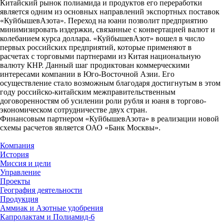
Китайский рынок полиамида и продуктов его переработки
является одним из основных направлений экспортных поставок
«КуйбышевАзота». Переход на юани позволит предприятию
минимизировать издержки, связанные с конвертацией валют и
колебанием курса доллара. «КуйбышевАзот» вошел в число
первых российских предприятий, которые применяют в
расчетах с торговыми партнерами из Китая национальную
валюту КНР. Данный шаг продиктован коммерческими
интересами компании в Юго-Восточной Азии. Его
осуществление стало возможным благодаря достигнутым в этом
году российско-китайским межправительственным
договоренностям об усилении роли рубля и юаня в торгово-
экономическом сотрудничестве двух стран.
Финансовым партнером «КуйбышевАзота» в реализации новой
схемы расчетов является ОАО «Банк Москвы».
Компания
История
Миссия и цели
Управление
Проекты
География деятельности
Продукция
Аммиак и Азотные удобрения
Капролактам и Полиамид-6