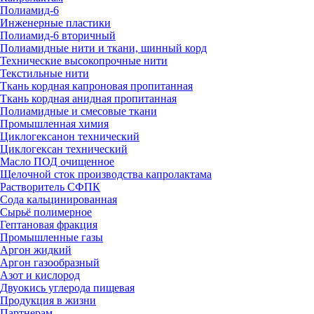
Полиамид-6
Инженерные пластики
Полиамид-6 вторичный
Полиамидные нити и ткани, шинный корд
Технические высокопрочные нити
Текстильные нити
Ткань кордная капроновая пропитанная
Ткань кордная анидная пропитанная
Полиамидные и смесовые ткани
Промышленная химия
Циклогексанон технический
Циклогексан технический
Масло ПОД очищенное
Щелочной сток производства капролактама
Растворитель СФПК
Сода кальцинированная
Сырьё полимерное
Гептановая фракция
Промышленные газы
Аргон жидкий
Аргон газообразный
Азот и кислород
Двуокись углерода пищевая
Продукция в жизни
Партнерам