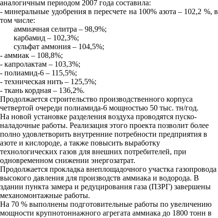
аналогичным периодом 2007 года составила:
- минеральные удобрения в пересчете на 100% азота – 102,2 %, в
том числе:
аммиачная селитра – 98,9%;
карбамид – 102,3%;
сульфат аммония – 104,5%;
- аммиак – 108,8%;
- капролактам – 103,3%;
- полиамид-6 – 115,5%;
- техническая нить – 125,5%;
- ткань кордная – 136,2%.
Продолжается строительство производственного корпуса
четвертой очереди полиамида-6 мощностью 50 тыс. тн/год.
На новой установке разделения воздуха проводятся пуско-
наладочные работы. Реализация этого проекта позволит более
полно удовлетворить внутренние потребности предприятия в
азоте и кислороде, а также повысить выработку
технологических газов для внешних потребителей, при
одновременном снижении энергозатрат.
Продолжается прокладка внеплощадочного участка газопровода
высокого давления для производств аммиака и водорода. В
здании пункта замера и редуцирования газа (ПЗРГ) завершены
механомонтажные работы.
На 70 % выполнены подготовительные работы по увеличению
мощности крупнотоннажного агрегата аммиака до 1800 тонн в