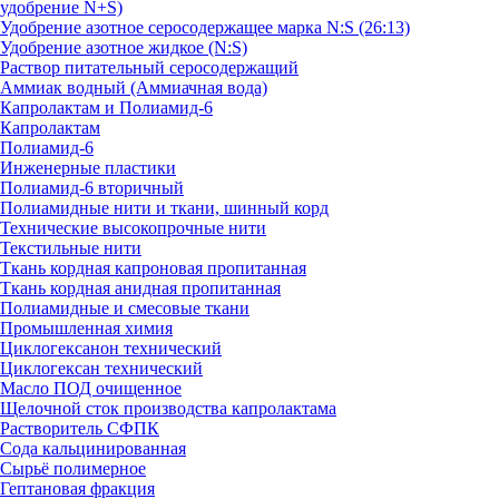
удобрение N+S)
Удобрение азотное серосодержащее марка N:S (26:13)
Удобрение азотное жидкое (N:S)
Раствор питательный серосодержащий
Аммиак водный (Аммиачная вода)
Капролактам и Полиамид-6
Капролактам
Полиамид-6
Инженерные пластики
Полиамид-6 вторичный
Полиамидные нити и ткани, шинный корд
Технические высокопрочные нити
Текстильные нити
Ткань кордная капроновая пропитанная
Ткань кордная анидная пропитанная
Полиамидные и смесовые ткани
Промышленная химия
Циклогексанон технический
Циклогексан технический
Масло ПОД очищенное
Щелочной сток производства капролактама
Растворитель СФПК
Сода кальцинированная
Сырьё полимерное
Гептановая фракция