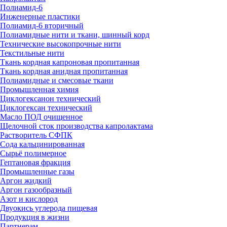
Полиамид-6
Инженерные пластики
Полиамид-6 вторичный
Полиамидные нити и ткани, шинный корд
Технические высокопрочные нити
Текстильные нити
Ткань кордная капроновая пропитанная
Ткань кордная анидная пропитанная
Полиамидные и смесовые ткани
Промышленная химия
Циклогексанон технический
Циклогексан технический
Масло ПОД очищенное
Щелочной сток производства капролактама
Растворитель СФПК
Сода кальцинированная
Сырьё полимерное
Гептановая фракция
Промышленные газы
Аргон жидкий
Аргон газообразный
Азот и кислород
Двуокись углерода пищевая
Продукция в жизни
Партнерам