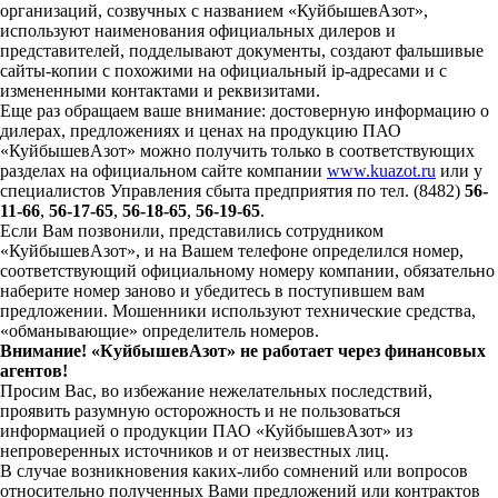
организаций, созвучных с названием «КуйбышевАзот»,
используют наименования официальных дилеров и
представителей, подделывают документы, создают фальшивые
сайты-копии с похожими на официальный ip-адресами и с
измененными контактами и реквизитами.
Еще раз обращаем ваше внимание: достоверную информацию о
дилерах, предложениях и ценах на продукцию ПАО
«КуйбышевАзот» можно получить только в соответствующих
разделах на официальном сайте компании
www.kuazot.ru
или у
специалистов Управления сбыта предприятия по тел. (8482)
56-
11-66
,
56-17-65
,
56-18-65
,
56-19-65
.
Если Вам позвонили, представились сотрудником
«КуйбышевАзот», и на Вашем телефоне определился номер,
соответствующий официальному номеру компании, обязательно
наберите номер заново и убедитесь в поступившем вам
предложении. Мошенники используют технические средства,
«обманывающие» определитель номеров.
Внимание! «КуйбышевАзот» не работает через финансовых
агентов!
Просим Вас, во избежание нежелательных последствий,
проявить разумную осторожность и не пользоваться
информацией о продукции ПАО «КуйбышевАзот» из
непроверенных источников и от неизвестных лиц.
В случае возникновения каких-либо сомнений или вопросов
относительно полученных Вами предложений или контрактов