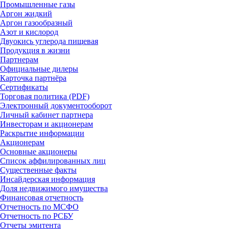
Промышленные газы
Аргон жидкий
Аргон газообразный
Азот и кислород
Двуокись углерода пищевая
Продукция в жизни
Партнерам
Официальные дилеры
Карточка партнёра
Сертификаты
Торговая политика (PDF)
Электронный документооборот
Личный кабинет партнера
Инвесторам и акционерам
Раскрытие информации
Акционерам
Основные акционеры
Список аффилированных лиц
Существенные факты
Инсайдерская информация
Доля недвижимого имущества
Финансовая отчетность
Отчетность по МСФО
Отчетность по РСБУ
Отчеты эмитента