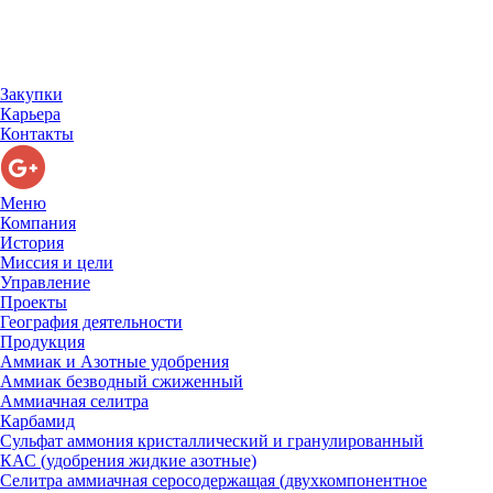
Закупки
Карьера
Контакты
Меню
Компания
История
Миссия и цели
Управление
Проекты
География деятельности
Продукция
Аммиак и Азотные удобрения
Аммиак безводный сжиженный
Аммиачная селитра
Карбамид
Сульфат аммония кристаллический и гранулированный
КАС (удобрения жидкие азотные)
Селитра аммиачная серосодержащая (двухкомпонентное