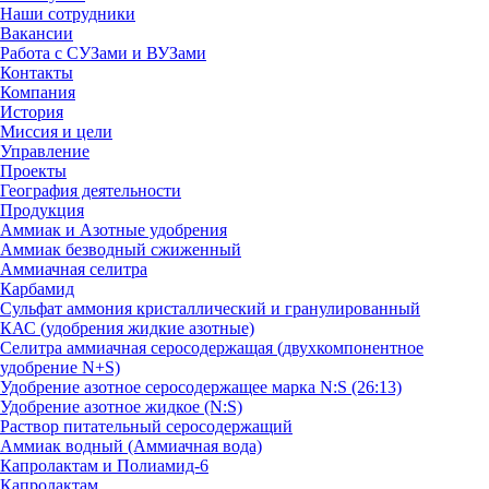
Наши сотрудники
Вакансии
Работа с СУЗами и ВУЗами
Контакты
Компания
История
Миссия и цели
Управление
Проекты
География деятельности
Продукция
Аммиак и Азотные удобрения
Аммиак безводный сжиженный
Аммиачная селитра
Карбамид
Сульфат аммония кристаллический и гранулированный
КАС (удобрения жидкие азотные)
Селитра аммиачная серосодержащая (двухкомпонентное
удобрение N+S)
Удобрение азотное серосодержащее марка N:S (26:13)
Удобрение азотное жидкое (N:S)
Раствор питательный серосодержащий
Аммиак водный (Аммиачная вода)
Капролактам и Полиамид-6
Капролактам